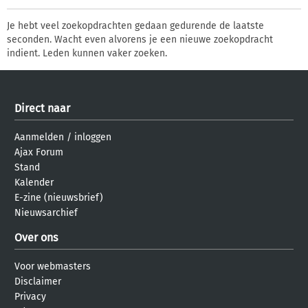
Je hebt veel zoekopdrachten gedaan gedurende de laatste
seconden. Wacht even alvorens je een nieuwe zoekopdracht
indient. Leden kunnen vaker zoeken.
Direct naar
Aanmelden
/
inloggen
Ajax Forum
Stand
Kalender
E-zine (nieuwsbrief)
Nieuwsarchief
Over ons
Voor webmasters
Disclaimer
Privacy