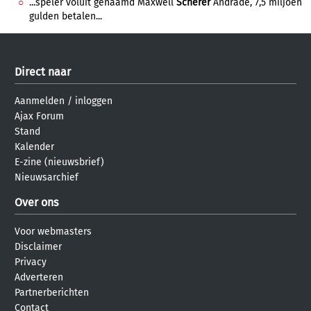
...speler voluit genaamd Maxwell
Scherer
Andrade, 7,5 miljoen
gulden betalen...
Direct naar
Aanmelden
/
inloggen
Ajax Forum
Stand
Kalender
E-zine (nieuwsbrief)
Nieuwsarchief
Over ons
Voor webmasters
Disclaimer
Privacy
Adverteren
Partnerberichten
Contact