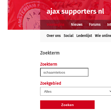
Voorpagina
Nieuws
Forums
In
Over ons
Social
Ledenlijst
Wie onlin
Zoekterm
Zoekterm
Zoekgebied