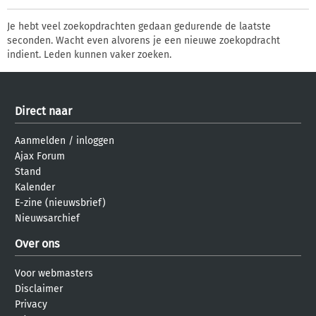
Je hebt veel zoekopdrachten gedaan gedurende de laatste
seconden. Wacht even alvorens je een nieuwe zoekopdracht
indient. Leden kunnen vaker zoeken.
Direct naar
Aanmelden
/
inloggen
Ajax Forum
Stand
Kalender
E-zine (nieuwsbrief)
Nieuwsarchief
Over ons
Voor webmasters
Disclaimer
Privacy