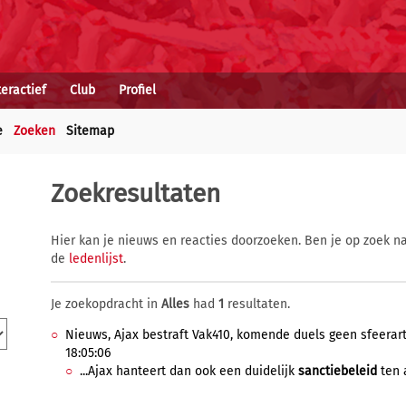
teractief
Club
Profiel
e
Zoeken
Sitemap
Zoekresultaten
Hier kan je nieuws en reacties doorzoeken. Ben je op zoek na
de
ledenlijst
.
Je zoekopdracht in
Alles
had
1
resultaten.
Nieuws, Ajax bestraft Vak410, komende duels geen sfeerar
18:05:06
...Ajax hanteert dan ook een duidelijk
sanctiebeleid
ten 