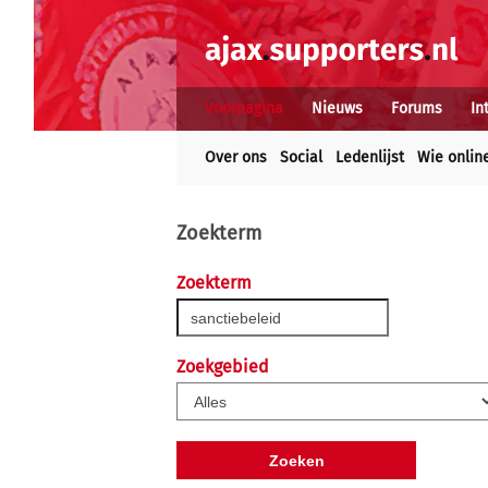
Voorpagina
Nieuws
Forums
In
Over ons
Social
Ledenlijst
Wie onlin
Zoekterm
Zoekterm
Zoekgebied