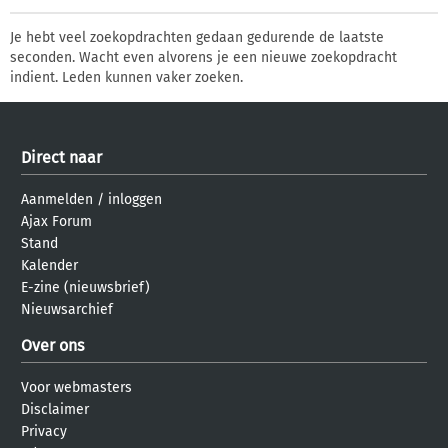
Je hebt veel zoekopdrachten gedaan gedurende de laatste
seconden. Wacht even alvorens je een nieuwe zoekopdracht
indient. Leden kunnen vaker zoeken.
Direct naar
Aanmelden
/
inloggen
Ajax Forum
Stand
Kalender
E-zine (nieuwsbrief)
Nieuwsarchief
Over ons
Voor webmasters
Disclaimer
Privacy