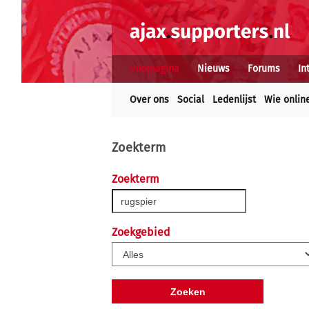
Voorpagina
Nieuws
Forums
In
Over ons
Social
Ledenlijst
Wie onlin
Zoekterm
Zoekterm
Zoekgebied