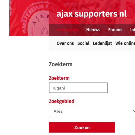
Voorpagina
Nieuws
Forums
In
Over ons
Social
Ledenlijst
Wie onlin
Zoekterm
Zoekterm
Zoekgebied