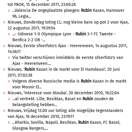
tot PAOK, 15 december 2011, 23:00:26
...Valencia De ongeplaatste ploegen:
Rubin
Kazan, Hannover
96, Legia...
Nieuws, Donderdag loting CL: nog kleine kans op pot 2 voor Ajax,
22 augustus 2011, 19:39:54
...- Udinese 1-0 Olympique Lyon -
Rubin
3-1 FC Twente -
Benfica 2-2 OB -...
Nieuws, Eerste sfeerfoto's Ajax - Heerenveen, 14 augustus 2011,
14:36:17
Via twitter verschijnen inmiddels de eerste sfeerfoto's van
Ajax - Heerenveen....
Nieuws, '
Rubin
Kazan in de markt voor El Hamdaoui', 20 juni
2011, 07:02:38
Volgens diverse Russische media is
Rubin
Kazan in de markt
voor Mounir El...
Nieuws, 'Interesse voor Atouba', 30 december 2010, 16:22:04
...al vertrekt. Lille, Besiktas, Basel en
Rubin
zouden de
belangstelling hebben...
Nieuws, Vrijdag 13.00 uur loting: alle mogelijke tegenstanders
van Ajax, 16 december 2010, 23:19:11
...Kharkiv, Sevilla, Napoli, Besiktas,
Rubin
Kazan, FC Basel,
Glasgow Rangers,...