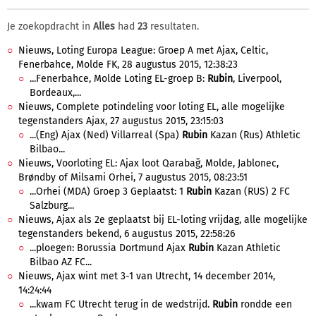
Je zoekopdracht in
Alles
had
23
resultaten.
Nieuws, Loting Europa League: Groep A met Ajax, Celtic,
Fenerbahce, Molde FK, 28 augustus 2015, 12:38:23
...Fenerbahce, Molde Loting EL-groep B:
Rubin
, Liverpool,
Bordeaux,...
Nieuws, Complete potindeling voor loting EL, alle mogelijke
tegenstanders Ajax, 27 augustus 2015, 23:15:03
...(Eng) Ajax (Ned) Villarreal (Spa)
Rubin
Kazan (Rus) Athletic
Bilbao...
Nieuws, Voorloting EL: Ajax loot Qarabağ, Molde, Jablonec,
Brøndby of Milsami Orhei, 7 augustus 2015, 08:23:51
...Orhei (MDA) Groep 3 Geplaatst: 1
Rubin
Kazan (RUS) 2 FC
Salzburg...
Nieuws, Ajax als 2e geplaatst bij EL-loting vrijdag, alle mogelijke
tegenstanders bekend, 6 augustus 2015, 22:58:26
...ploegen: Borussia Dortmund Ajax
Rubin
Kazan Athletic
Bilbao AZ FC...
Nieuws, Ajax wint met 3-1 van Utrecht, 14 december 2014,
14:24:44
...kwam FC Utrecht terug in de wedstrijd.
Rubin
rondde een