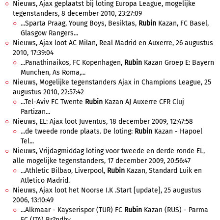
Nieuws, Ajax geplaatst bij loting Europa League, mogelijke
tegenstanders, 8 december 2010, 23:27:09
...Sparta Praag, Young Boys, Besiktas,
Rubin
Kazan, FC Basel,
Glasgow Rangers...
Nieuws, Ajax loot AC Milan, Real Madrid en Auxerre, 26 augustus
2010, 17:39:04
...Panathinaikos, FC Kopenhagen,
Rubin
Kazan Groep E: Bayern
Munchen, As Roma,...
Nieuws, Mogelijke tegenstanders Ajax in Champions League, 25
augustus 2010, 22:57:42
...Tel-Aviv FC Twente
Rubin
Kazan AJ Auxerre CFR Cluj
Partizan...
Nieuws, EL: Ajax loot Juventus, 18 december 2009, 12:47:58
...de tweede ronde plaats. De loting:
Rubin
Kazan - Hapoel
Tel...
Nieuws, Vrijdagmiddag loting voor tweede en derde ronde EL,
alle mogelijke tegenstanders, 17 december 2009, 20:56:47
...Athletic Bilbao, Liverpool,
Rubin
Kazan, Standard Luik en
Atletico Madrid.
Nieuws, Ajax loot het Noorse I.K .Start [update], 25 augustus
2006, 13:10:49
...Alkmaar - Kayserispor (TUR) FC
Rubin
Kazan (RUS) - Parma
FC (ITA) Br?ndby...