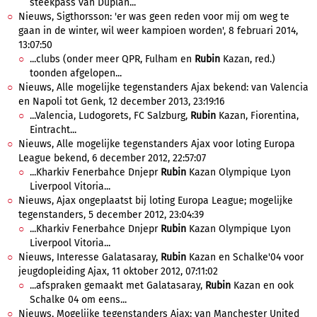
steekpass van Duplan...
Nieuws, Sigthorsson: 'er was geen reden voor mij om weg te
gaan in de winter, wil weer kampioen worden', 8 februari 2014,
13:07:50
...clubs (onder meer QPR, Fulham en
Rubin
Kazan, red.)
toonden afgelopen...
Nieuws, Alle mogelijke tegenstanders Ajax bekend: van Valencia
en Napoli tot Genk, 12 december 2013, 23:19:16
...Valencia, Ludogorets, FC Salzburg,
Rubin
Kazan, Fiorentina,
Eintracht...
Nieuws, Alle mogelijke tegenstanders Ajax voor loting Europa
League bekend, 6 december 2012, 22:57:07
...Kharkiv Fenerbahce Dnjepr
Rubin
Kazan Olympique Lyon
Liverpool Vitoria...
Nieuws, Ajax ongeplaatst bij loting Europa League; mogelijke
tegenstanders, 5 december 2012, 23:04:39
...Kharkiv Fenerbahce Dnjepr
Rubin
Kazan Olympique Lyon
Liverpool Vitoria...
Nieuws, Interesse Galatasaray,
Rubin
Kazan en Schalke'04 voor
jeugdopleiding Ajax, 11 oktober 2012, 07:11:02
...afspraken gemaakt met Galatasaray,
Rubin
Kazan en ook
Schalke 04 om eens...
Nieuws, Mogelijke tegenstanders Ajax: van Manchester United