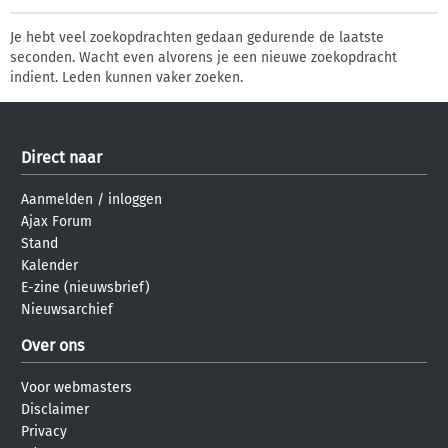
Je hebt veel zoekopdrachten gedaan gedurende de laatste
seconden. Wacht even alvorens je een nieuwe zoekopdracht
indient. Leden kunnen vaker zoeken.
Direct naar
Aanmelden
/
inloggen
Ajax Forum
Stand
Kalender
E-zine (nieuwsbrief)
Nieuwsarchief
Over ons
Voor webmasters
Disclaimer
Privacy