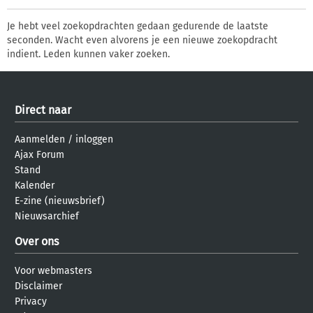
Je hebt veel zoekopdrachten gedaan gedurende de laatste
seconden. Wacht even alvorens je een nieuwe zoekopdracht
indient. Leden kunnen vaker zoeken.
Direct naar
Aanmelden
/
inloggen
Ajax Forum
Stand
Kalender
E-zine (nieuwsbrief)
Nieuwsarchief
Over ons
Voor webmasters
Disclaimer
Privacy