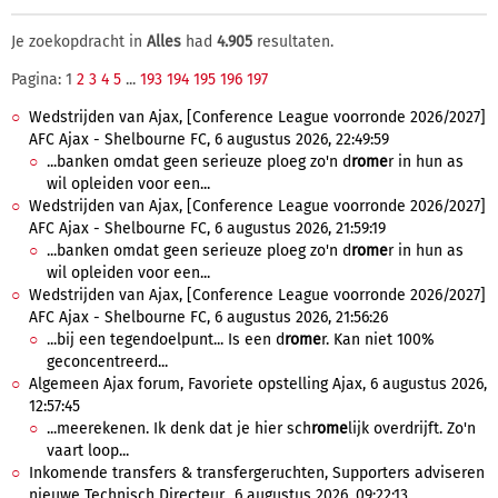
Je zoekopdracht in
Alles
had
4.905
resultaten.
Pagina: 1
2
3
4
5
...
193
194
195
196
197
Wedstrijden van Ajax, [Conference League voorronde 2026/2027]
AFC Ajax - Shelbourne FC, 6 augustus 2026, 22:49:59
...banken omdat geen serieuze ploeg zo'n d
rome
r in hun as
wil opleiden voor een...
Wedstrijden van Ajax, [Conference League voorronde 2026/2027]
AFC Ajax - Shelbourne FC, 6 augustus 2026, 21:59:19
...banken omdat geen serieuze ploeg zo'n d
rome
r in hun as
wil opleiden voor een...
Wedstrijden van Ajax, [Conference League voorronde 2026/2027]
AFC Ajax - Shelbourne FC, 6 augustus 2026, 21:56:26
...bij een tegendoelpunt... Is een d
rome
r. Kan niet 100%
geconcentreerd...
Algemeen Ajax forum, Favoriete opstelling Ajax, 6 augustus 2026,
12:57:45
...meerekenen. Ik denk dat je hier sch
rome
lijk overdrijft. Zo'n
vaart loop...
Inkomende transfers & transfergeruchten, Supporters adviseren
nieuwe Technisch Directeur., 6 augustus 2026, 09:22:13