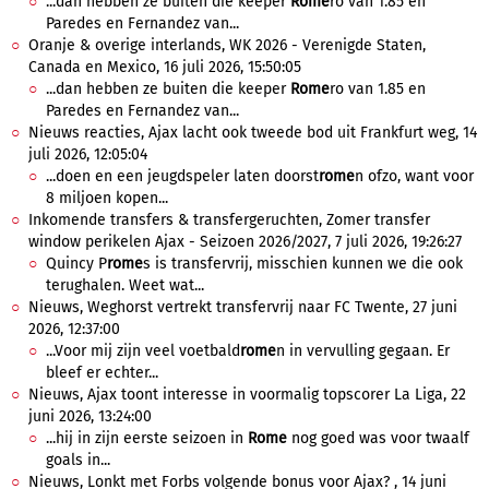
...dan hebben ze buiten die keeper
Rome
ro van 1.85 en
Paredes en Fernandez van...
Oranje & overige interlands, WK 2026 - Verenigde Staten,
Canada en Mexico, 16 juli 2026, 15:50:05
...dan hebben ze buiten die keeper
Rome
ro van 1.85 en
Paredes en Fernandez van...
Nieuws reacties, Ajax lacht ook tweede bod uit Frankfurt weg, 14
juli 2026, 12:05:04
...doen en een jeugdspeler laten doorst
rome
n ofzo, want voor
8 miljoen kopen...
Inkomende transfers & transfergeruchten, Zomer transfer
window perikelen Ajax - Seizoen 2026/2027, 7 juli 2026, 19:26:27
Quincy P
rome
s is transfervrij, misschien kunnen we die ook
terughalen. Weet wat...
Nieuws, Weghorst vertrekt transfervrij naar FC Twente, 27 juni
2026, 12:37:00
...Voor mij zijn veel voetbald
rome
n in vervulling gegaan. Er
bleef er echter...
Nieuws, Ajax toont interesse in voormalig topscorer La Liga, 22
juni 2026, 13:24:00
...hij in zijn eerste seizoen in
Rome
nog goed was voor twaalf
goals in...
Nieuws, Lonkt met Forbs volgende bonus voor Ajax? , 14 juni