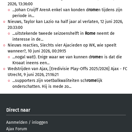
2026, 13:36:00
...Johan Cruijff ArenA enkel van konden d
rome
n tijdens zijn
periode in...
Nieuws, Taylor kan Lazio na half jaar al verlaten, 12 juni 2026,
20:33:00
...uitstekende tweede seizoenshelft in
Rome
neemt de
interesse in de...
Nieuws reacties, Slechts vier Ajacieden op WK, wie speelt
wanneer?, 10 juni 2026, 00:39:15
...nogal wat!). Enige waar we van kunnen d
rome
n is dat die
Kroaat ineens een...
Wedstrijden van Ajax, [Eredivisie Play-Offs 2025/2026] Ajax - FC
Utrecht, 9 juni 2026, 21:16:21
...supporters zijn voetbalkwaliteiten sch
rome
lijk
onderschatten. Hij is mede zo...
Direct naar
Aanmelden
/
inloggen
Ajax Forum