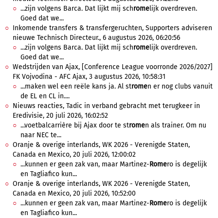
...zijn volgens Barca. Dat lijkt mij sch
rome
lijk overdreven.
Goed dat we...
Inkomende transfers & transfergeruchten, Supporters adviseren
nieuwe Technisch Directeur., 6 augustus 2026, 06:20:56
...zijn volgens Barca. Dat lijkt mij sch
rome
lijk overdreven.
Goed dat we...
Wedstrijden van Ajax, [Conference League voorronde 2026/2027]
FK Vojvodina - AFC Ajax, 3 augustus 2026, 10:58:31
...maken wel een reële kans ja. Al st
rome
n er nog clubs vanuit
de EL en CL in....
Nieuws reacties, Tadic in verband gebracht met terugkeer in
Eredivisie, 20 juli 2026, 16:02:52
...voetbalcarrière bij Ajax door te st
rome
n als trainer. Om nu
naar NEC te...
Oranje & overige interlands, WK 2026 - Verenigde Staten,
Canada en Mexico, 20 juli 2026, 12:00:02
...kunnen er geen zak van, maar Martinez-
Rome
ro is degelijk
en Tagliafico kun...
Oranje & overige interlands, WK 2026 - Verenigde Staten,
Canada en Mexico, 20 juli 2026, 10:52:00
...kunnen er geen zak van, maar Martinez-
Rome
ro is degelijk
en Tagliafico kun...