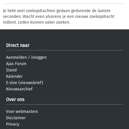
Je hebt veel zoekopdrachten gedaan gedurende de laatste
seconden. Wacht even alvorens je een nieuwe zoekopdracht
indient. Leden kunnen vaker zoeken.
Direct naar
Aanmelden
/
inloggen
Ajax Forum
Stand
Kalender
E-zine (nieuwsbrief)
Nieuwsarchief
Over ons
Voor webmasters
Disclaimer
Privacy