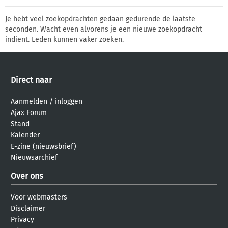
Je hebt veel zoekopdrachten gedaan gedurende de laatste
seconden. Wacht even alvorens je een nieuwe zoekopdracht
indient. Leden kunnen vaker zoeken.
Direct naar
Aanmelden
/
inloggen
Ajax Forum
Stand
Kalender
E-zine (nieuwsbrief)
Nieuwsarchief
Over ons
Voor webmasters
Disclaimer
Privacy