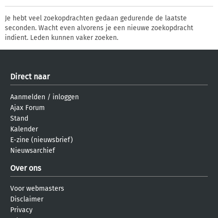
Je hebt veel zoekopdrachten gedaan gedurende de laatste
seconden. Wacht even alvorens je een nieuwe zoekopdracht
indient. Leden kunnen vaker zoeken.
Direct naar
Aanmelden
/
inloggen
Ajax Forum
Stand
Kalender
E-zine (nieuwsbrief)
Nieuwsarchief
Over ons
Voor webmasters
Disclaimer
Privacy