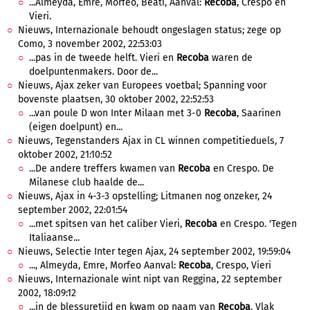
...Almeyda, Emre, Morfeo, Beati, Aanval:
Recoba
, Crespo en
Vieri.
Nieuws, Internazionale behoudt ongeslagen status; zege op
Como, 3 november 2002, 22:53:03
...pas in de tweede helft. Vieri en
Recoba
waren de
doelpuntenmakers. Door de...
Nieuws, Ajax zeker van Europees voetbal; Spanning voor
bovenste plaatsen, 30 oktober 2002, 22:52:53
...van poule D won Inter Milaan met 3-0
Recoba
, Saarinen
(eigen doelpunt) en...
Nieuws, Tegenstanders Ajax in CL winnen competitieduels, 7
oktober 2002, 21:10:52
...De andere treffers kwamen van
Recoba
en Crespo. De
Milanese club haalde de...
Nieuws, Ajax in 4-3-3 opstelling; Litmanen nog onzeker, 24
september 2002, 22:01:54
...met spitsen van het caliber Vieri,
Recoba
en Crespo. 'Tegen
Italiaanse...
Nieuws, Selectie Inter tegen Ajax, 24 september 2002, 19:59:04
..., Almeyda, Emre, Morfeo Aanval:
Recoba
, Crespo, Vieri
Nieuws, Internazionale wint nipt van Reggina, 22 september
2002, 18:09:12
...in de blessuretijd en kwam op naam van
Recoba
. Vlak