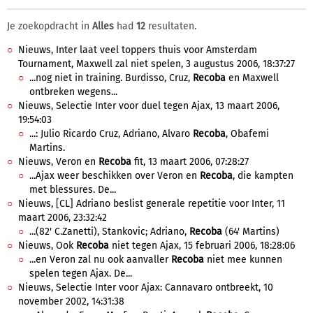
Je zoekopdracht in
Alles
had
12
resultaten.
Nieuws, Inter laat veel toppers thuis voor Amsterdam
Tournament, Maxwell zal niet spelen, 3 augustus 2006, 18:37:27
...nog niet in training. Burdisso, Cruz,
Recoba
en Maxwell
ontbreken wegens...
Nieuws, Selectie Inter voor duel tegen Ajax, 13 maart 2006,
19:54:03
...: Julio Ricardo Cruz, Adriano, Alvaro
Recoba
, Obafemi
Martins.
Nieuws, Veron en
Recoba
fit, 13 maart 2006, 07:28:27
...Ajax weer beschikken over Veron en
Recoba
, die kampten
met blessures. De...
Nieuws, [CL] Adriano beslist generale repetitie voor Inter, 11
maart 2006, 23:32:42
...(82' C.Zanetti), Stankovic; Adriano,
Recoba
(64' Martins)
Nieuws, Ook
Recoba
niet tegen Ajax, 15 februari 2006, 18:28:06
...en Veron zal nu ook aanvaller
Recoba
niet mee kunnen
spelen tegen Ajax. De...
Nieuws, Selectie Inter voor Ajax: Cannavaro ontbreekt, 10
november 2002, 14:31:38