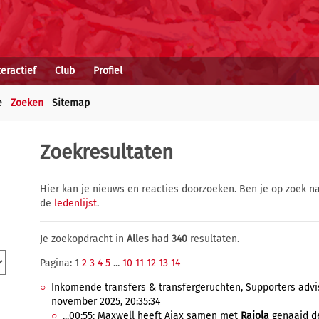
teractief
Club
Profiel
e
Zoeken
Sitemap
Zoekresultaten
Hier kan je nieuws en reacties doorzoeken. Ben je op zoek na
de
ledenlijst
.
Je zoekopdracht in
Alles
had
340
resultaten.
Pagina: 1
2
3
4
5
...
10
11
12
13
14
Inkomende transfers & transfergeruchten, Supporters advis
november 2025, 20:35:34
...00:55: Maxwell heeft Ajax samen met
Raiola
genaaid des