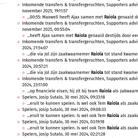
Inkomende transfers & transfergeruchten, Supporters advis
november 2025, 19:11:57
...00:55: Maxwell heeft Ajax samen met
Raiola
genaaid des
Inkomende transfers & transfergeruchten, Supporters advis
november 2025, 00:55:04
...heeft Ajax samen met
Raiola
genaaid destijds door eers
Inkomende transfers & transfergeruchten, Supporters advis
2024, 21:54:07
...die via Jol zijn zaakwaarnemer
Raiola
tot stand kwamen.
Inkomende transfers & transfergeruchten, Supporters advis
2024, 20:57:21
...die via Jol zijn zaakwaarnemer
Raiola
tot stand kwamen.
Inkomende transfers & transfergeruchten, Supporters advis
2024, 23:17:00
...op financiele eisen, hij zit bij team
Raiola
als zakwaarne
Spelers, Josip Sutalo, 30 mei 2024, 09:33:18
...eruit te kunnen spelen. Is wel ook Tem
Raiola
als zaakwa
Spelers, Josip Sutalo, 30 mei 2024, 09:08:33
...eruit te kunnen spelen. Is wel ook Tem
Raiola
als zaakwa
Spelers, Josip Sutalo, 30 mei 2024, 03:19:18
...eruit te kunnen spelen. Is wel ook Tem
Raiola
als zaakwa
Spelers, Josip Sutalo, 30 mei 2024, 02:21:28