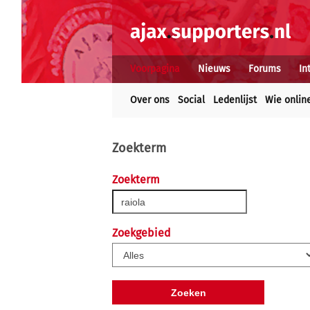
Voorpagina
Nieuws
Forums
In
Over ons
Social
Ledenlijst
Wie onlin
Zoekterm
Zoekterm
Zoekgebied