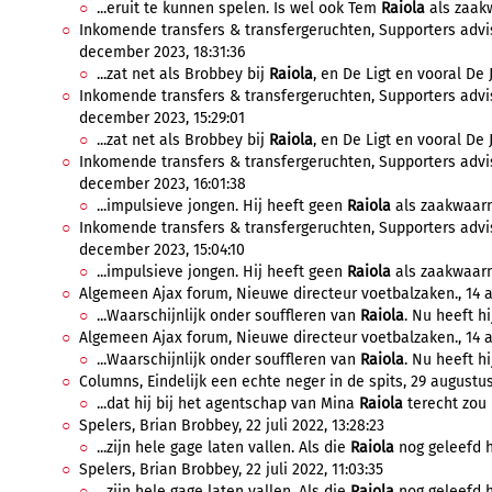
...eruit te kunnen spelen. Is wel ook Tem
Raiola
als zaak
Inkomende transfers & transfergeruchten, Supporters advis
december 2023, 18:31:36
...zat net als Brobbey bij
Raiola
, en De Ligt en vooral De
Inkomende transfers & transfergeruchten, Supporters advis
december 2023, 15:29:01
...zat net als Brobbey bij
Raiola
, en De Ligt en vooral De
Inkomende transfers & transfergeruchten, Supporters advis
december 2023, 16:01:38
...impulsieve jongen. Hij heeft geen
Raiola
als zaakwaarn
Inkomende transfers & transfergeruchten, Supporters advis
december 2023, 15:04:10
...impulsieve jongen. Hij heeft geen
Raiola
als zaakwaarn
Algemeen Ajax forum, Nieuwe directeur voetbalzaken., 14 ap
...Waarschijnlijk onder souffleren van
Raiola
. Nu heeft hi
Algemeen Ajax forum, Nieuwe directeur voetbalzaken., 14 ap
...Waarschijnlijk onder souffleren van
Raiola
. Nu heeft hi
Columns, Eindelijk een echte neger in de spits, 29 augustus
...dat hij bij het agentschap van Mina
Raiola
terecht zou 
Spelers, Brian Brobbey, 22 juli 2022, 13:28:23
...zijn hele gage laten vallen. Als die
Raiola
nog geleefd ha
Spelers, Brian Brobbey, 22 juli 2022, 11:03:35
...zijn hele gage laten vallen. Als die
Raiola
nog geleefd ha