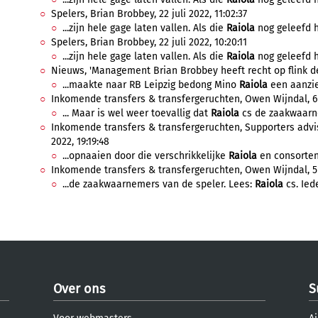
Spelers, Brian Brobbey, 22 juli 2022, 11:02:37
...zijn hele gage laten vallen. Als die
Raiola
nog geleefd ha
Spelers, Brian Brobbey, 22 juli 2022, 10:20:11
...zijn hele gage laten vallen. Als die
Raiola
nog geleefd ha
Nieuws, 'Management Brian Brobbey heeft recht op flink deel
...maakte naar RB Leipzig bedong Mino
Raiola
een aanzie
Inkomende transfers & transfergeruchten, Owen Wijndal, 6 j
... Maar is wel weer toevallig dat
Raiola
cs de zaakwaarne
Inkomende transfers & transfergeruchten, Supporters advis
2022, 19:19:48
...opnaaien door die verschrikkelijke
Raiola
en consorten.
Inkomende transfers & transfergeruchten, Owen Wijndal, 5 j
...de zaakwaarnemers van de speler. Lees:
Raiola
cs. Iede
Over ons
S