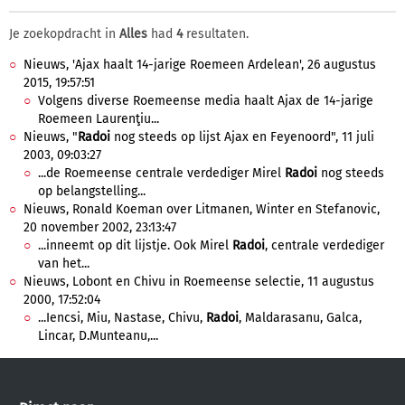
Je zoekopdracht in
Alles
had
4
resultaten.
Nieuws, 'Ajax haalt 14-jarige Roemeen Ardelean', 26 augustus
2015, 19:57:51
Volgens diverse Roemeense media haalt Ajax de 14-jarige
Roemeen Laurenţiu...
Nieuws, "
Radoi
nog steeds op lijst Ajax en Feyenoord", 11 juli
2003, 09:03:27
...de Roemeense centrale verdediger Mirel
Radoi
nog steeds
op belangstelling...
Nieuws, Ronald Koeman over Litmanen, Winter en Stefanovic,
20 november 2002, 23:13:47
...inneemt op dit lijstje. Ook Mirel
Radoi
, centrale verdediger
van het...
Nieuws, Lobont en Chivu in Roemeense selectie, 11 augustus
2000, 17:52:04
...Iencsi, Miu, Nastase, Chivu,
Radoi
, Maldarasanu, Galca,
Lincar, D.Munteanu,...