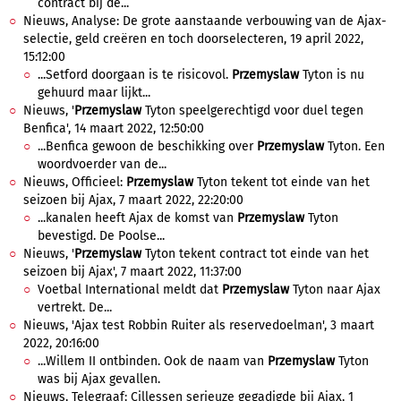
contract bij de...
Nieuws, Analyse: De grote aanstaande verbouwing van de Ajax-
selectie, geld creëren en toch doorselecteren, 19 april 2022,
15:12:00
...Setford doorgaan is te risicovol.
Przemyslaw
Tyton is nu
gehuurd maar lijkt...
Nieuws, '
Przemyslaw
Tyton speelgerechtigd voor duel tegen
Benfica', 14 maart 2022, 12:50:00
...Benfica gewoon de beschikking over
Przemyslaw
Tyton. Een
woordvoerder van de...
Nieuws, Officieel:
Przemyslaw
Tyton tekent tot einde van het
seizoen bij Ajax, 7 maart 2022, 22:20:00
...kanalen heeft Ajax de komst van
Przemyslaw
Tyton
bevestigd. De Poolse...
Nieuws, '
Przemyslaw
Tyton tekent contract tot einde van het
seizoen bij Ajax', 7 maart 2022, 11:37:00
Voetbal International meldt dat
Przemyslaw
Tyton naar Ajax
vertrekt. De...
Nieuws, 'Ajax test Robbin Ruiter als reservedoelman', 3 maart
2022, 20:16:00
...Willem II ontbinden. Ook de naam van
Przemyslaw
Tyton
was bij Ajax gevallen.
Nieuws, Telegraaf: Cillessen serieuze gegadigde bij Ajax, 1