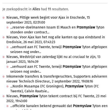
Je zoekopdracht in
Alles
had
11
resultaten.
Nieuws, Pittige week begint voor Ajax in Enschede, 15
september 2023, 02:51:00
...reserve-doelmannen Issam El Maach en
Przemyslaw
Tyton
stonden onder contract...
Nieuws, Voor Ajax kan het nog alle kanten op qua eindstand in
Eredivisie, 26 mei 2023, 07:43:23
...verhuurd aan FC Twente, terwijl
Przemyslaw
Tyton afgelopen
seizoen nog onder...
Nieuws, Wedstrijd van zaterdag lijkt nu al cruciaal te zijn, 13
januari 2023, 16:14:39
...verhuurd aan FC Twente, terwijl
Przemyslaw
Tyton afgelopen
seizoen nog onder...
Inkomende transfers & transfergeruchten, Supporters adviseren
nieuwe Technisch Directeur., 2 september 2022, 19:08:16
...Nordin Musampa (FC Groningen),
Przemyslaw
Tyton (FC
Twente), Calvin Raatsie...
Nieuws,
Przemyslaw
Tyton tekent contract bij FC Twente, 23 mei
2022, 19:43:00
...officiële kanalen bekend gemaakt dat
Przemyslaw
Tyton een