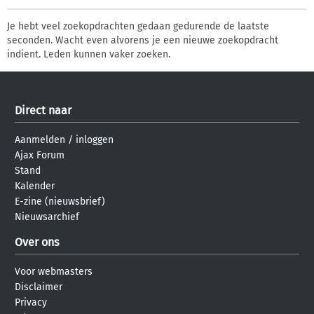
Je hebt veel zoekopdrachten gedaan gedurende de laatste
seconden. Wacht even alvorens je een nieuwe zoekopdracht
indient. Leden kunnen vaker zoeken.
Direct naar
Aanmelden
/
inloggen
Ajax Forum
Stand
Kalender
E-zine (nieuwsbrief)
Nieuwsarchief
Over ons
Voor webmasters
Disclaimer
Privacy