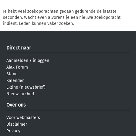
Je hebt veel zoekopdrachten gedaan gedurende de laatste
seconden. Wacht even alvorens je een nieuwe zoekopdracht
indient. Leden kunnen vaker zoeken.
Direct naar
Aanmelden
/
inloggen
Ajax Forum
Stand
Kalender
E-zine (nieuwsbrief)
Nieuwsarchief
Over ons
Voor webmasters
Disclaimer
Privacy