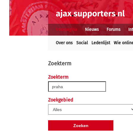
Voorpagina
Nieuws
Forums
In
Over ons
Social
Ledenlijst
Wie onlin
Zoekterm
Zoekterm
Zoekgebied