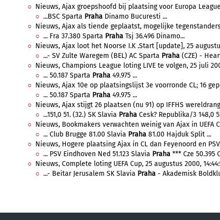
Nieuws, Ajax groepshoofd bij plaatsing voor Europa League,
...BSC Sparta
Praha
Dinamo Bucuresti ...
Nieuws, Ajax als tiende geplaatst, mogelijke tegenstanders,
... Fra 37.380 Sparta
Praha
Tsj 36.496 Dinamo...
Nieuws, Ajax loot het Noorse I.K .Start [update], 25 augustu
...- SV Zulte Waregem (BEL) AC Sparta
Praha
(CZE) - Heart
Nieuws, Champions League loting LIVE te volgen, 25 juli 200
... 50.187 Sparta
Praha
49.975 ...
Nieuws, Ajax 10e op plaatsingslijst 3e voorronde CL; 16 gepl
... 50.187 Sparta
Praha
49.975 ...
Nieuws, Ajax stijgt 26 plaatsen (nu 91) op IFFHS wereldrangl
...151,0 51. (32.) SK Slavia
Praha
Cesk? Republika/3 148,0 52.
Nieuws, Bookmakers verwachten weinig van Ajax in UEFA Cu
... Club Brugge 81.00 Slavia
Praha
81.00 Hajduk Split ...
Nieuws, Hogere plaatsing Ajax in CL dan Feyenoord en PSV, 
... PSV Eindhoven Ned 51.123 Slavia
Praha
*** Cze 50.395 
Nieuws, Complete loting UEFA Cup, 25 augustus 2000, 14:44:
...- Beitar Jerusalem SK Slavia
Praha
- Akademisk Boldklu