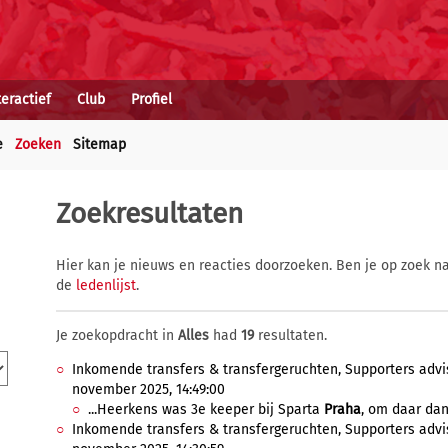
teractief
Club
Profiel
e
Zoeken
Sitemap
Zoekresultaten
Hier kan je nieuws en reacties doorzoeken. Ben je op zoek na
de
ledenlijst
.
Je zoekopdracht in
Alles
had
19
resultaten.
Inkomende transfers & transfergeruchten, Supporters advis
november 2025, 14:49:00
...Heerkens was 3e keeper bij Sparta
Praha
, om daar dan
Inkomende transfers & transfergeruchten, Supporters advis