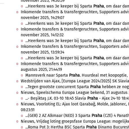
november 2025, 14:30:59
...Heerkens was 3e keeper bij Sparta
Praha
, om daar dan
Inkomende transfers & transfergeruchten, Supporters advis
november 2025, 14:29:07
...Heerkens was 3e keeper bij Sparta
Praha
, om daar dan
Inkomende transfers & transfergeruchten, Supporters advis
november 2025, 14:12:32
...Heerkens was 3e keeper bij Sparta
Praha
, om daar dan
Inkomende transfers & transfergeruchten, Supporters advis
november 2025, 13:59:34
...Heerkens was 3e keeper bij Sparta
Praha
, om daar dan
Inkomende transfers & transfergeruchten, Supporters advi
augustus 2025, 21:44:19
Mannsverk naar Sparta
Praha
. Huurdeal met koopoptie, 
Wedstrijden van Ajax, [Europa League 2024/2025] SK Slavi
...Tegen grootste concurrent Sparta
Praha
hebben ze nog n
Nieuws, Speelschema Europa League bekend, 31 augustus 2
...- Beşiktaş J.K. 03-10 18:45 Slavia
Praha
- Ajax 24-10 18:4
Nieuws, Voorloting EL: Ajax loot Qarabağ, Molde, Jablonec,
08:23:51
...(GER) 2 AZ Alkmaar (NED) 3 Sparta
Praha
(CZE) 4 Panath
Nieuws, Vrijdag loting groepsfase Europa League: mogelijke
...Roma Pot 3: Hertha BSC Sparta
Praha
Dinamo Bucuresti