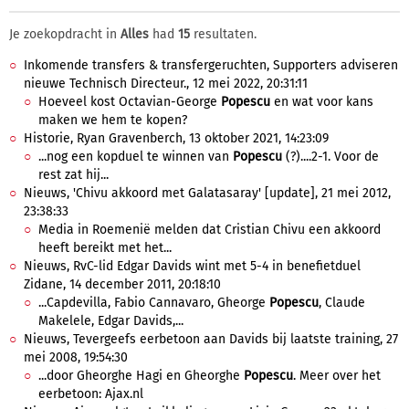
Je zoekopdracht in
Alles
had
15
resultaten.
Inkomende transfers & transfergeruchten, Supporters adviseren
nieuwe Technisch Directeur., 12 mei 2022, 20:31:11
Hoeveel kost Octavian-George
Popescu
en wat voor kans
maken we hem te kopen?
Historie, Ryan Gravenberch, 13 oktober 2021, 14:23:09
...nog een kopduel te winnen van
Popescu
(?)....2-1. Voor de
rest zat hij...
Nieuws, 'Chivu akkoord met Galatasaray' [update], 21 mei 2012,
23:38:33
Media in Roemenië melden dat Cristian Chivu een akkoord
heeft bereikt met het...
Nieuws, RvC-lid Edgar Davids wint met 5-4 in benefietduel
Zidane, 14 december 2011, 20:18:10
...Capdevilla, Fabio Cannavaro, Gheorge
Popescu
, Claude
Makelele, Edgar Davids,...
Nieuws, Tevergeefs eerbetoon aan Davids bij laatste training, 27
mei 2008, 19:54:30
...door Gheorghe Hagi en Gheorghe
Popescu
. Meer over het
eerbetoon: Ajax.nl