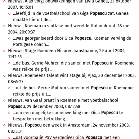
Nieuws, Ajax volgt ontwikkelingen van Liviu Ganea, 23 oktober
2007, 16:15:01
...leeftijd in de voetbalschool van Giga
Popescu
zat. Ganea
maakte hieruit de...
Nieuws, Koeman in slotfase met wereldelftal onderuit, 18 mei
2004, 20:09:37
...was georganiseerd door Gica
Popescu
. Koeman verving de
Portugese coach...
Nieuws, Stage Roemeen Nicorec aanstaande, 29 april 2004,
11:12:55
...de bus. Gerrie Muhren die samen met
Popescu
in Roemenie
was reikte de prijs...
Nieuws, Roemeens talent wint stage bij Ajax, 30 december 2003,
08:45:27
...uit de bus. Gerrie Muhren samen met
Popescu
in Roemenie
reikte de prijs uit....
Nieuws, Van Gaal praat in Roemenie met voetbalschool
Popescu
, 29 december 2003, 08:12:48
...om een mogelijke samenwerking met Gica
Popescu
te
bespreken met betrekking...
Nieuws,
Popescu
een week in Amsterdam, 24 november 2003,
08:13:31
...dat voormalig PSV verdediger Gica
Popescu
met een