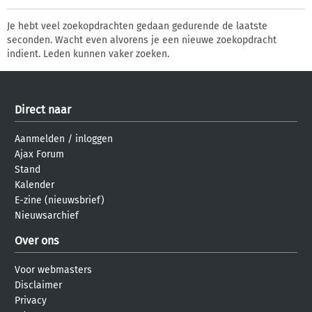
Je hebt veel zoekopdrachten gedaan gedurende de laatste
seconden. Wacht even alvorens je een nieuwe zoekopdracht
indient. Leden kunnen vaker zoeken.
Direct naar
Aanmelden
/
inloggen
Ajax Forum
Stand
Kalender
E-zine (nieuwsbrief)
Nieuwsarchief
Over ons
Voor webmasters
Disclaimer
Privacy