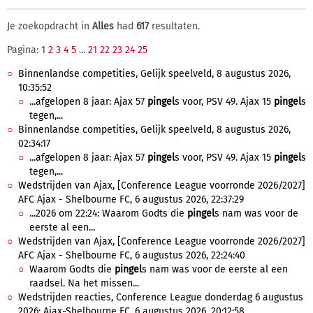
Je zoekopdracht in
Alles
had
617
resultaten.
Pagina: 1
2
3
4
5
...
21
22
23
24
25
Binnenlandse competities, Gelijk speelveld, 8 augustus 2026,
10:35:52
...afgelopen 8 jaar: Ajax 57
pingel
s voor, PSV 49. Ajax 15
pingel
s
tegen,...
Binnenlandse competities, Gelijk speelveld, 8 augustus 2026,
02:34:17
...afgelopen 8 jaar: Ajax 57
pingel
s voor, PSV 49. Ajax 15
pingel
s
tegen,...
Wedstrijden van Ajax, [Conference League voorronde 2026/2027]
AFC Ajax - Shelbourne FC, 6 augustus 2026, 22:37:29
...2026 om 22:24: Waarom Godts die
pingel
s nam was voor de
eerste al een...
Wedstrijden van Ajax, [Conference League voorronde 2026/2027]
AFC Ajax - Shelbourne FC, 6 augustus 2026, 22:24:40
Waarom Godts die
pingel
s nam was voor de eerste al een
raadsel. Na het missen...
Wedstrijden reacties, Conference League donderdag 6 augustus
2026: Ajax-Shelbourne FC, 6 augustus 2026, 20:12:58