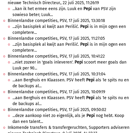
nieuwe Technisch Directeur., 22 juli 2025, 11:26:19
...kan ik het ermee eens zijn. Luuk en
Pepi
van PSV zijn
sowieso beter; Luuk...
Binnenlandse competities, PSV, 17 juli 2025, 13:30:18
...zijn basisplek al kwijt aan Perišić.
Pepi
is in mijn ogen een
completere...
Binnenlandse competities, PSV, 17 juli 2025, 11:27:05
...zijn basisplek al kwijt aan Perišić.
Pepi
is in mijn ogen een
completere...
Binnenlandse competities, PSV, 17 juli 2025, 10:41:22
...niet zozeer in 'goals inleveren'.
Pepi
scoort meer goals dan
Luuk per 90...
Binnenlandse competities, PSV, 17 juli 2025, 10:31:04
...aan Berghuis en Klaassen. PSV heeft
Pepi
als 1e spits nu en
de backups al...
Binnenlandse competities, PSV, 17 juli 2025, 10:09:19
...aan Berghuis en Klaassen. PSV heeft
Pepi
als 1e spits nu en
de backups al...
Binnenlandse competities, PSV, 17 juli 2025, 09:50:02
...deze aankoop niet zo eigenlijk, als je
Pepi
nog hebt. Koop
dan een talent...
Inkomende transfers & transfergeruchten, Supporters adviseren