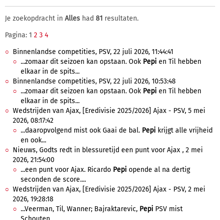
Je zoekopdracht in
Alles
had
81
resultaten.
Pagina: 1
2
3
4
Binnenlandse competities, PSV, 22 juli 2026, 11:44:41
...zomaar dit seizoen kan opstaan. Ook
Pepi
en Til hebben
elkaar in de spits...
Binnenlandse competities, PSV, 22 juli 2026, 10:53:48
...zomaar dit seizoen kan opstaan. Ook
Pepi
en Til hebben
elkaar in de spits...
Wedstrijden van Ajax, [Eredivisie 2025/2026] Ajax - PSV, 5 mei
2026, 08:17:42
...daaropvolgend mist ook Gaai de bal.
Pepi
krijgt alle vrijheid
en ook...
Nieuws, Godts redt in blessuretijd een punt voor Ajax , 2 mei
2026, 21:54:00
...een punt voor Ajax. Ricardo
Pepi
opende al na dertig
seconden de score....
Wedstrijden van Ajax, [Eredivisie 2025/2026] Ajax - PSV, 2 mei
2026, 19:28:18
...Veerman, Til, Wanner; Bajraktarevic,
Pepi
PSV mist
Schouten,...