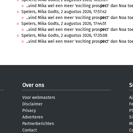
...vind Mika wel een meer 'exciting pros
pec
t' dan Noa toe
Spelers, Mika Godts, 2 augustus 2026, 17:57:42
...vind Mika wel een meer 'exciting pros
pec
t' dan Noa toe
Spelers, Mika Godts, 2 augustus 2026, 17:44:51
...vind Mika wel een meer 'exciting pros
pec
t' dan Noa toe
Spelers, Mika Godts, 2 augustus 2026, 17:35:08
...vind Mika wel een meer 'exciting pros
pec
t' dan Noa toe
Over ons
S
Voor webmasters
Aj
Disclaimer
F
Privacy
PS
Adverteren
S
Partnerberichten
M
Contact
C