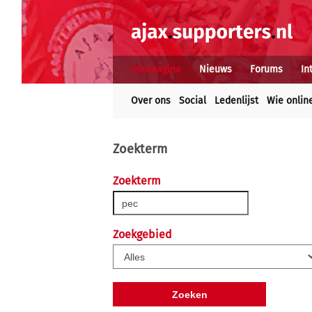
Voorpagina
Nieuws
Forums
In
Over ons
Social
Ledenlijst
Wie onlin
Zoekterm
Zoekterm
Zoekgebied