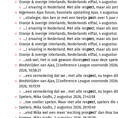
Oranje & overige interlands, Nederlands elftal, 4 augustus 
.../ ervaring in Nederland. Met alle res
pec
t, maar als Jord
Algemeen Ajax forum, Favoriete opstelling Ajax, 4 augustus 
...strategie, dan ben je met een beetje
pec
h over 5 jaar 
Oranje & overige interlands, Nederlands elftal, 4 augustus 
.../ ervaring in Nederland. Met alle res
pec
t, maar als Jord
Oranje & overige interlands, Nederlands elftal, 4 augustus 
.../ ervaring in Nederland. Met alle res
pec
t, maar als Jord
Oranje & overige interlands, Nederlands elftal, 4 augustus 
.../ ervaring in Nederland. Met alle res
pec
t, maar als Jord
Oranje & overige interlands, Nederlands elftal, 4 augustus 
...ook wel. Het is ook gewoon disres
pec
t naar deze spele
Wedstrijden van Ajax, [Conference League voorronde 2026/
2026, 10:58:31
...een vernedering dat we , met alle res
pec
t, nu tegen di
Wedstrijden van Ajax, [Conference League voorronde 2026/
2026, 10:15:19
...een vernedering dat we , met alle res
pec
t, nu tegen di
Spelers, Mika Godts, 2 augustus 2026, 21:43:58
...toe sneller spelen. Maar met alle res
pec
t, spelers die 
Spelers, Mika Godts, 2 augustus 2026, 20:10:40
...vind Mika wel een meer 'exciting pros
pec
t' dan Noa toe
Spelers, Mika Godts, 2 augustus 2026, 18:25:09