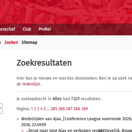
teractief
Club
Profiel
e
Zoeken
Sitemap
Zoekresultaten
Hier kan je nieuws en reacties doorzoeken. Ben je op zoek na
de
ledenlijst
.
Je zoekopdracht in
Alles
had
7.221
resultaten.
Pagina: 1
2
3
4
5
...
285
286
287
288
289
Wedstrijden van Ajax, [Conference League voorronde 2026/
2026, 22:49:59
...Terug naar Jong Ajax en verkopen res
pec
tievelijk. Bou