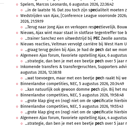
Spelers, Marcos Leonardo, 6 augustus 2026, 22:36:42
...in de laatste 16. Dat zou toch zijn s
pec
ialiteit moeten z
Wedstrijden van Ajax, [Conference League voorronde 2026/
2026, 21:59:19
...Terug naar Jong Ajax en verkopen res
pec
tievelijk. Bou
Nieuws, Ajax wint maar staat in slotfase tegentreffer toe b
...trainer Sanchez een uitwedstrijd bij
PEC
Zwolle aanstaa
Nieuws reacties, Veltman vervolgt carrière bij West Ham Un
...graag terug gezien bij Ajax. Je had de
pec
h dat we mome
Algemeen Ajax forum, Favoriete opstelling Ajax, 6 augustus 
...strategie, dan ben je met een beetje
pec
h over 5 jaar 
Inkomende transfers & transfergeruchten, Supporters advis
augustus 2026, 12:38:18
...wat toevoegen, maar met een beetje
pec
h raakt hij w
Binnenlandse competities, NEC, 5 augustus 2026, 20:34:49
...kan natuurlijk ook gewoon domme
pec
h zijn. Bij het 
Binnenlandse competities, NEC, 5 augustus 2026, 19:58:48
...grote klap ging en (nog) niet om de s
pec
ificatie hierbin
Binnenlandse competities, NEC, 5 augustus 2026, 19:55:43
...grote klap ging en (nog) niet om de s
pec
ificatie hierbin
Algemeen Ajax forum, Favoriete opstelling Ajax, 4 augustus 
...strategie, dan ben je met een beetje
pec
h over 5 jaar 