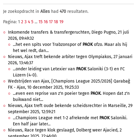
Je zoekopdracht in
Alles
had
470
resultaten.
Pagina: 1
2
3
4
5
...
15
16
17
18
19
Inkomende transfers & transfergeruchten, Diego Pugno, 21 juli
2026, 09:49:32
...het een spits voor Trabzonspor of
PAOK
ofzo. Maar als hij
het wel redt, dan...
Nieuws, Ajax treft bekende arbiter tegen Olympiakos, 27 januari
2026, 13:46:37
...onder leiding van Letexier van
PAOK
Saloniki (3-1) en FC
Lüzern (4-0).
Wedstrijden van Ajax, [Champions League 2025/2026] Qarabağ
FK - Ajax, 10 december 2025, 19:25:33
...even een reprise van z'n poeier tegen
PAOK
. Hopen dat z'n
buikwand niet...
Nieuws, Ajax treft oude bekende scheidsrechter in Marseille, 29
september 2025, 12:59:21
...Champions League met 1-2 afrekende met
PAOK
Saloniki.
Een half jaar later...
Nieuws, Race tegen klok geslaagd, Dolberg weer Ajacied, 2
september 2025, 22:46:00