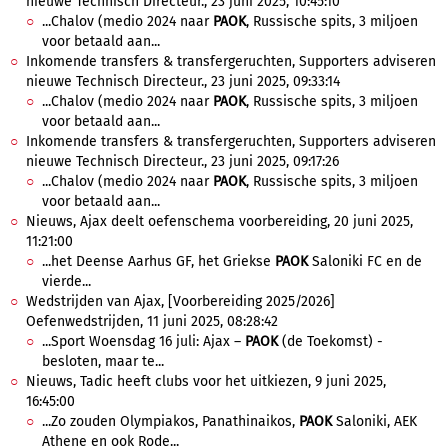
nieuwe Technisch Directeur., 23 juni 2025, 10:45:10
...Chalov (medio 2024 naar
PAOK
, Russische spits, 3 miljoen
voor betaald aan...
Inkomende transfers & transfergeruchten, Supporters adviseren
nieuwe Technisch Directeur., 23 juni 2025, 09:33:14
...Chalov (medio 2024 naar
PAOK
, Russische spits, 3 miljoen
voor betaald aan...
Inkomende transfers & transfergeruchten, Supporters adviseren
nieuwe Technisch Directeur., 23 juni 2025, 09:17:26
...Chalov (medio 2024 naar
PAOK
, Russische spits, 3 miljoen
voor betaald aan...
Nieuws, Ajax deelt oefenschema voorbereiding, 20 juni 2025,
11:21:00
...het Deense Aarhus GF, het Griekse
PAOK
Saloniki FC en de
vierde...
Wedstrijden van Ajax, [Voorbereiding 2025/2026]
Oefenwedstrijden, 11 juni 2025, 08:28:42
...Sport Woensdag 16 juli: Ajax –
PAOK
(de Toekomst) -
besloten, maar te...
Nieuws, Tadic heeft clubs voor het uitkiezen, 9 juni 2025,
16:45:00
...Zo zouden Olympiakos, Panathinaikos,
PAOK
Saloniki, AEK
Athene en ook Rode...