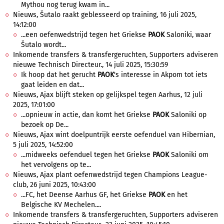
Mythou nog terug kwam in...
Nieuws, Šutalo raakt geblesseerd op training, 16 juli 2025,
14:12:00
...een oefenwedstrijd tegen het Griekse
PAOK
Saloniki, waar
Šutalo wordt...
Inkomende transfers & transfergeruchten, Supporters adviseren
nieuwe Technisch Directeur., 14 juli 2025, 15:30:59
Ik hoop dat het gerucht
PAOK
's interesse in Akpom tot iets
gaat leiden en dat...
Nieuws, Ajax blijft steken op gelijkspel tegen Aarhus, 12 juli
2025, 17:01:00
...opnieuw in actie, dan komt het Griekse
PAOK
Saloniki op
bezoek op De...
Nieuws, Ajax wint doelpuntrijk eerste oefenduel van Hibernian,
5 juli 2025, 14:52:00
...midweeks oefenduel tegen het Griekse
PAOK
Saloniki om
het vervolgens op te...
Nieuws, Ajax plant oefenwedstrijd tegen Champions League-
club, 26 juni 2025, 10:43:00
...FC, het Deense Aarhus GF, het Griekse
PAOK
en het
Belgische KV Mechelen....
Inkomende transfers & transfergeruchten, Supporters adviseren