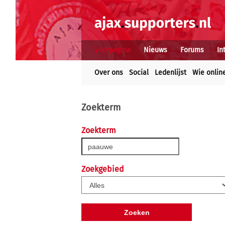
Voorpagina
Nieuws
Forums
In
Over ons
Social
Ledenlijst
Wie onlin
Zoekterm
Zoekterm
Zoekgebied