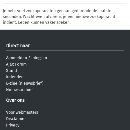
Je hebt veel zoekopdrachten gedaan gedurende de laatste
seconden. Wacht even alvorens je een nieuwe zoekopdracht
indient. Leden kunnen vaker zoeken.
Direct naar
Aanmelden
/
inloggen
Ajax Forum
Stand
Kalender
E-zine (nieuwsbrief)
Nieuwsarchief
Over ons
Voor webmasters
Disclaimer
Privacy