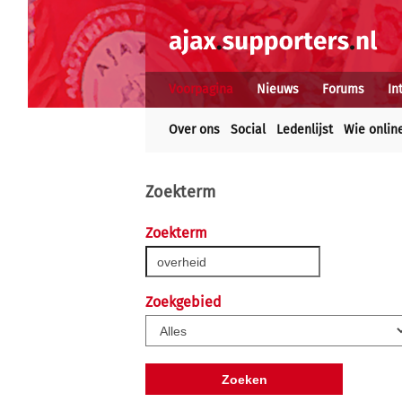
Voorpagina
Nieuws
Forums
In
Over ons
Social
Ledenlijst
Wie onlin
Zoekterm
Zoekterm
Zoekgebied