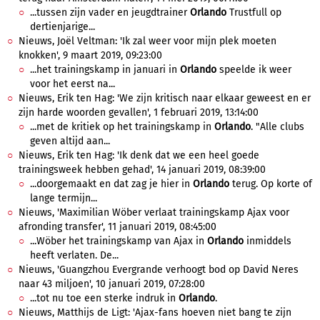
...tussen zijn vader en jeugdtrainer
Orlando
Trustfull op
dertienjarige...
Nieuws, Joël Veltman: 'Ik zal weer voor mijn plek moeten
knokken', 9 maart 2019, 09:23:00
...het trainingskamp in januari in
Orlando
speelde ik weer
voor het eerst na...
Nieuws, Erik ten Hag: 'We zijn kritisch naar elkaar geweest en er
zijn harde woorden gevallen', 1 februari 2019, 13:14:00
...met de kritiek op het trainingskamp in
Orlando
. "Alle clubs
geven altijd aan...
Nieuws, Erik ten Hag: 'Ik denk dat we een heel goede
trainingsweek hebben gehad', 14 januari 2019, 08:39:00
...doorgemaakt en dat zag je hier in
Orlando
terug. Op korte of
lange termijn...
Nieuws, 'Maximilian Wöber verlaat trainingskamp Ajax voor
afronding transfer', 11 januari 2019, 08:45:00
...Wöber het trainingskamp van Ajax in
Orlando
inmiddels
heeft verlaten. De...
Nieuws, 'Guangzhou Evergrande verhoogt bod op David Neres
naar 43 miljoen', 10 januari 2019, 07:28:00
...tot nu toe een sterke indruk in
Orlando
.
Nieuws, Matthijs de Ligt: 'Ajax-fans hoeven niet bang te zijn