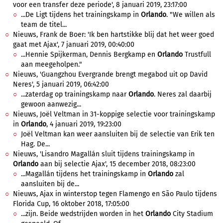
voor een transfer deze periode', 8 januari 2019, 23:17:00
...De Ligt tijdens het trainingskamp in
Orlando
. "We willen als
team de titel...
Nieuws, Frank de Boer: 'Ik ben hartstikke blij dat het weer goed
gaat met Ajax', 7 januari 2019, 00:40:00
...Hennie Spijkerman, Dennis Bergkamp en
Orlando
Trustfull
aan meegeholpen."
Nieuws, 'Guangzhou Evergrande brengt megabod uit op David
Neres', 5 januari 2019, 06:42:00
...zaterdag op trainingskamp naar
Orlando
. Neres zal daarbij
gewoon aanwezig...
Nieuws, Joël Veltman in 31-koppige selectie voor trainingskamp
in
Orlando
, 4 januari 2019, 19:23:00
Joël Veltman kan weer aansluiten bij de selectie van Erik ten
Hag. De...
Nieuws, 'Lisandro Magallán sluit tijdens trainingskamp in
Orlando
aan bij selectie Ajax', 15 december 2018, 08:23:00
...Magallán tijdens het trainingskamp in
Orlando
zal
aansluiten bij de...
Nieuws, Ajax in winterstop tegen Flamengo en São Paulo tijdens
Florida Cup, 16 oktober 2018, 17:05:00
...zijn. Beide wedstrijden worden in het
Orlando
City Stadium