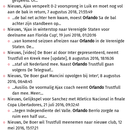
gespeeld. Of...
Nieuws, Ajax verspeelt 0-2 voorsprong in Luik en moet nog vol
aan de bak in return, 7 augustus 2018, 21:55:49
...de bal net achter hem kwam, moest
Orlando
Sa de bal
achter zijn standbeen op...
Nieuws, 'Ajax in winterstop naar Verenigde Staten voor
deelname aan Florida Cup', 19 juni 2018, 01:20:16
...van komend seizoen afreizen naar
Orlando
in de Verenigde
Staten. De...
Nieuws, [video] De Boer al door Inter gepresenteerd, neemt
Trustfull en Kreek mee [update], 8 augustus 2016, 18:16:36
...staf uit Nederland mee. Naast
Orlando
Trustfull gaan
volgens De Telegraaf...
Nieuws, 'De Boer gaat Mancini opvolgen bij Inter', 8 augustus
2016, 06:48:45
...Ausilio. De voormalig Ajax coach neemt
Orlando
Trustfull
dan mee. Meer:...
Nieuws, Gelijkspel voor Sanchez met Atletico Nacional in finale
Copa Libertadores, 21 juli 2016, 09:32:41
...tegen Independiente del Valle.
Orlando
Berrío zorgde na
ruim een half uur...
Nieuws, De Boer wil Trustfull meenemen naar nieuwe club, 12
mei 2016, 15:17:21