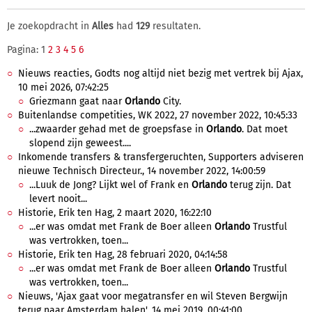
Je zoekopdracht in
Alles
had
129
resultaten.
Pagina: 1
2
3
4
5
6
Nieuws reacties, Godts nog altijd niet bezig met vertrek bij Ajax,
10 mei 2026, 07:42:25
Griezmann gaat naar
Orlando
City.
Buitenlandse competities, WK 2022, 27 november 2022, 10:45:33
...zwaarder gehad met de groepsfase in
Orlando
. Dat moet
slopend zijn geweest....
Inkomende transfers & transfergeruchten, Supporters adviseren
nieuwe Technisch Directeur., 14 november 2022, 14:00:59
...Luuk de Jong? Lijkt wel of Frank en
Orlando
terug zijn. Dat
levert nooit...
Historie, Erik ten Hag, 2 maart 2020, 16:22:10
...er was omdat met Frank de Boer alleen
Orlando
Trustful
was vertrokken, toen...
Historie, Erik ten Hag, 28 februari 2020, 04:14:58
...er was omdat met Frank de Boer alleen
Orlando
Trustful
was vertrokken, toen...
Nieuws, 'Ajax gaat voor megatransfer en wil Steven Bergwijn
terug naar Amsterdam halen', 14 mei 2019, 00:41:00