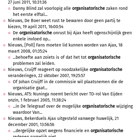
27 juni 2011, 10:31:36
Danny Blind zal voorlopig alle
organisatorische
zaken rond
het eerste elftal...
Nieuws, De Boer weet rust te bewaren door geen partij te
kiezen, 19 april 2011, 16:00:54
De
organisatorische
onrust bij Ajax heeft ogenschijnlijk geen
enkele invloed op...
Nieuws, [Poll] Fans moeten lid kunnen worden van Ajax, 18
maart 2008, 01:35:24
...behoefte aan zoiets is of dat het tot
organisatorische
problemen zal leiden.
Nieuws, Cruijff reageert op noodzakelijke
organisatorische
veranderingen, 22 oktober 2007, 19:25:57
Of Johan Cruijff in de commissie wil plaatsnemen die de
organisatie gaat...
Nieuws, AT5: Nuninga noemt bericht over TD-rol Van Eijden
onzin, 1 februari 2005, 11:38:24
...in De Telegraaf over de mogelijke
organisatorische
wijziging
waardoor Van...
Nieuws, Bekerduels Ajax uitgesteld vanwege huwelijk, 21
december 2001, 13:56:56
...dergelijke opzet wegens financiele en
organisatorische
redenen namelijk niet...