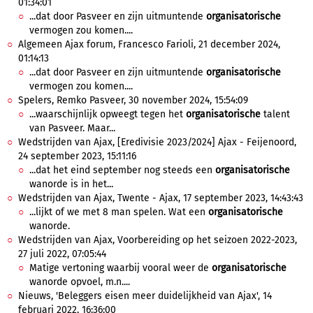
01:34:01
...dat door Pasveer en zijn uitmuntende
organisatorische
vermogen zou komen....
Algemeen Ajax forum, Francesco Farioli, 21 december 2024,
01:14:13
...dat door Pasveer en zijn uitmuntende
organisatorische
vermogen zou komen....
Spelers, Remko Pasveer, 30 november 2024, 15:54:09
...waarschijnlijk opweegt tegen het
organisatorische
talent
van Pasveer. Maar...
Wedstrijden van Ajax, [Eredivisie 2023/2024] Ajax - Feijenoord,
24 september 2023, 15:11:16
...dat het eind september nog steeds een
organisatorische
wanorde is in het...
Wedstrijden van Ajax, Twente - Ajax, 17 september 2023, 14:43:43
...lijkt of we met 8 man spelen. Wat een
organisatorische
wanorde.
Wedstrijden van Ajax, Voorbereiding op het seizoen 2022-2023,
27 juli 2022, 07:05:44
Matige vertoning waarbij vooral weer de
organisatorische
wanorde opvoel, m.n....
Nieuws, 'Beleggers eisen meer duidelijkheid van Ajax', 14
februari 2022, 16:36:00