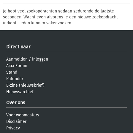
Je hebt veel zoekopdrachten gedaan gedurende de laatste
seconden. Wacht even alvorens je een nieuwe zoekopdracht
indient. Leden kunnen vaker zoeken.
Direct naar
Aanmelden
/
inloggen
Ajax Forum
Stand
Kalender
E-zine (nieuwsbrief)
Nieuwsarchief
Over ons
Voor webmasters
Disclaimer
Privacy