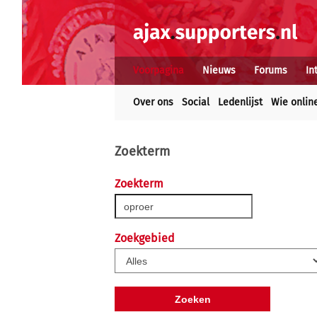
Voorpagina
Nieuws
Forums
In
Over ons
Social
Ledenlijst
Wie onlin
Zoekterm
Zoekterm
Zoekgebied