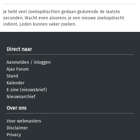
Je hebt veel zoekopdrachten gedaan gedurende de laatste
seconden. Wacht even alvorens je een nieuwe zoekopdracht
indient. Leden kunnen vaker zoeken.
Direct naar
Aanmelden
/
inloggen
Ajax Forum
Stand
Kalender
E-zine (nieuwsbrief)
Nieuwsarchief
Over ons
Voor webmasters
Disclaimer
Privacy