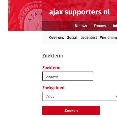
Voorpagina
Nieuws
Forums
In
Over ons
Social
Ledenlijst
Wie onlin
Zoekterm
Zoekterm
Zoekgebied