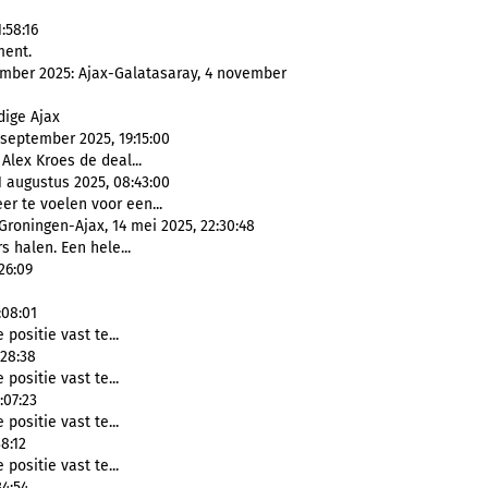
:58:16
ment.
mber 2025: Ajax-Galatasaray, 4 november
dige Ajax
 september 2025, 19:15:00
 Alex Kroes de deal...
1 augustus 2025, 08:43:00
eer te voelen voor een...
Groningen-Ajax, 14 mei 2025, 22:30:48
 halen. Een hele...
26:09
:08:01
positie vast te...
:28:38
positie vast te...
:07:23
positie vast te...
8:12
positie vast te...
34:54