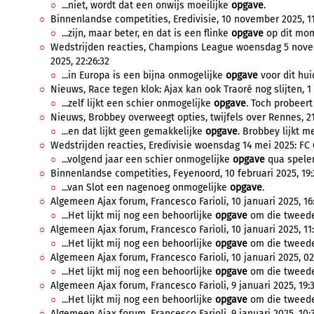
...niet, wordt dat een onwijs moeilijke
opgave
.
Binnenlandse competities, Eredivisie, 10 november 2025, 11
...zijn, maar beter, en dat is een flinke
opgave
op dit mo
Wedstrijden reacties, Champions League woensdag 5 nove
2025, 22:26:32
...in Europa is een bijna onmogelijke
opgave
voor dit hui
Nieuws, Race tegen klok: Ajax kan ook Traoré nog slijten, 1
...zelf lijkt een schier onmogelijke
opgave
. Toch probeert
Nieuws, Brobbey overweegt opties, twijfels over Rennes, 2
...en dat lijkt geen gemakkelijke
opgave
. Brobbey lijkt m
Wedstrijden reacties, Eredivisie woensdag 14 mei 2025: FC 
...volgend jaar een schier onmogelijke
opgave
qua spelers
Binnenlandse competities, Feyenoord, 10 februari 2025, 19:
...van Slot een nagenoeg onmogelijke
opgave
.
Algemeen Ajax forum, Francesco Farioli, 10 januari 2025, 16
...Het lijkt mij nog een behoorlijke
opgave
om die tweede 
Algemeen Ajax forum, Francesco Farioli, 10 januari 2025, 11
...Het lijkt mij nog een behoorlijke
opgave
om die tweede 
Algemeen Ajax forum, Francesco Farioli, 10 januari 2025, 02
...Het lijkt mij nog een behoorlijke
opgave
om die tweede 
Algemeen Ajax forum, Francesco Farioli, 9 januari 2025, 19:3
...Het lijkt mij nog een behoorlijke
opgave
om die tweede 
Algemeen Ajax forum, Francesco Farioli, 9 januari 2025, 10: