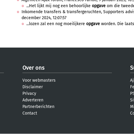
...Het lijkt mij nog een behoorlijke
opgave
om die tweede 
Inkomende transfers & transfergeruchten, Supporters advis
december 2024, 12:07:57
...lozen zal een nog moeilijkere
opgave
worden. Die laatst
Over ons
S
Voor webmasters
Aj
Disclaimer
F
Privacy
PS
Adverteren
S
Partnerberichten
M
Contact
C