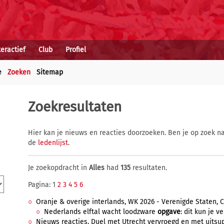
teractief
Club
Profiel
e
Zoeken
Sitemap
Zoekresultaten
Hier kan je nieuws en reacties doorzoeken. Ben je op zoek na
de
ledenlijst
.
Je zoekopdracht in
Alles
had
135
resultaten.
Pagina: 1
2
3
4
5
6
Oranje & overige interlands, WK 2026 - Verenigde Staten, C
Nederlands elftal wacht loodzware
opgave
: dit kun je 
Nieuws reacties, Duel met Utrecht vervroegd en met uitsupp