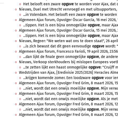
Het belooft een zware
opgave
te worden voor Ajax, dat de
Nieuws, Duel met Utrecht vervroegd en met uitsupporters, 
...in Volendam. Het belooft een zware
opgave
te worden v
Algemeen Ajax forum, Opvolger Óscar García, 16 mei 2026, 1
...tippen. Het is een bijna onmogelijke
opgave
, maar Ajax 
Algemeen Ajax forum, Opvolger Óscar García, 15 mei 2026, 2
...tippen. Het is een bijna onmogelijke
opgave
, maar Ajax 
Nieuws, Regeer: "We weten wat ons te doen staat", 26 april 
...is zich bewust dat dit geen eenvoudige
opgave
wordt: 
Algemeen Ajax forum, Francesco Farioli, 19 april 2026, 23:56
...dan lijkt de finale geen onmogelijke
opgave
, de andere 
Nieuws, Verkoop sterkhouders bij mislopen Europees voetbal
...te zetten lijkt een haast onmogelijke
opgave
: "Cruijff 
Wedstrijden van Ajax, [Eredivisie 2025/2026] Heracles Almelo
...krijgen komende zomer. Een loodzware
opgave
voor ie
Algemeen Ajax forum, Opvolger Fred Grim, 8 maart 2026, 15
...niet, wordt dat een onwijs moeilijke
opgave
. Mijn verw
Algemeen Ajax forum, Opvolger Fred Grim, 8 maart 2026, 15
...niet, wordt dat een onwijs moeilijke
opgave
. Als je met
Algemeen Ajax forum, Opvolger Fred Grim, 8 maart 2026, 12:
...niet, wordt dat een onwijs moeilijke
opgave
. Mijn verw
Algemeen Ajax forum, Opvolger Fred Grim, 8 maart 2026, 12: