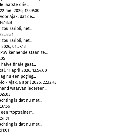
 laatste drie...
22 mei 2026, 12:09:00
oor Ajax, dat de...
4:13:51
zou Farioli, net...
2:53:31
zou Farioli, net...
2026, 01:57:13
"PSV kennende staan ze...
:05
halve finale gaat...
, 11 april 2026, 12:54:00
mag nu een poging...
 - Ajax, 6 april 2026, 22:12:43
mand waarvan iedereen...
:45:03
achting is dat nu met...
:37:56
 een "toptrainer"...
51:51
achting is dat nu met...
11:01