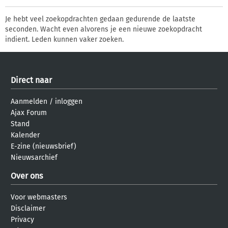
Je hebt veel zoekopdrachten gedaan gedurende de laatste
seconden. Wacht even alvorens je een nieuwe zoekopdracht
indient. Leden kunnen vaker zoeken.
Direct naar
Aanmelden
/
inloggen
Ajax Forum
Stand
Kalender
E-zine (nieuwsbrief)
Nieuwsarchief
Over ons
Voor webmasters
Disclaimer
Privacy