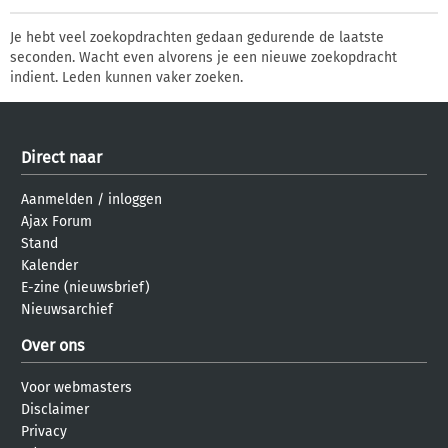
Je hebt veel zoekopdrachten gedaan gedurende de laatste
seconden. Wacht even alvorens je een nieuwe zoekopdracht
indient. Leden kunnen vaker zoeken.
Direct naar
Aanmelden
/
inloggen
Ajax Forum
Stand
Kalender
E-zine (nieuwsbrief)
Nieuwsarchief
Over ons
Voor webmasters
Disclaimer
Privacy