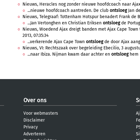
Nieuws, Heracles nog zonder nieuwe hoofdcoach naar Ajax,
...nieuwe hoofdcoach aantreden. De club
ontsloeg
Jan de
Nieuws, Telegraaf: Tottenham Hotspur benadert Frank de Bo
...Jan Vertonghen en Christian Eriksen
ontsloeg
de Portug
Nieuws, Woedend Ajax dreigt banden met Ajax Cape Town te
2013, 07:35:34
...verkerende Ajax Cape Town
ontsloeg
de door Ajax aange
Nieuws, VI: Rechtszaak over begeleiding Ebecilio, 3 augustu
...naar Ibiza. Nijman kwam daar achter en
ontsloeg
hem b
Over ons
S
Voor webmasters
Aj
Disclaimer
F
Privacy
PS
Adverteren
S