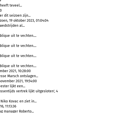
9
heeft teveel...
00
r dit seizoen zijn...
oen, 19 oktober 2023, 01:04:04
wedstrijden al...
lique uit te vechten....
lique uit te vechten....
lique uit te vechten....
lique uit te vechten....
ember 2021, 10:28:00
esse Marsch ontslagen...
november 2021, 19:54:00
ster lijkt een...
sentijds vertrek lijkt uitgesloten', 4
iko Kovac en ziet in...
6, 11:13:36
g manager Roberto...