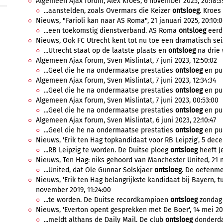
Algemeen Ajax forum, Alex Kroes, 6 november 2025, 20:18:3
...aanstelden, zoals Overmars die Keizer
ontsloeg
. Kroes 
Nieuws, "Farioli kan naar AS Roma", 21 januari 2025, 20:10:
...een toekomstig dienstverband. AS Roma
ontsloeg
eerde
Nieuws, Ook FC Utrecht kent tot nu toe een dramatisch seiz
...Utrecht staat op de laatste plaats en
ontsloeg
na drie 
Algemeen Ajax forum, Sven Mislintat, 7 juni 2023, 12:50:02
...Geel die he na ondermaatse prestaties
ontsloeg
en pub
Algemeen Ajax forum, Sven Mislintat, 7 juni 2023, 12:34:34
...Geel die he na ondermaatse prestaties
ontsloeg
en pub
Algemeen Ajax forum, Sven Mislintat, 7 juni 2023, 00:53:00
...Geel die he na ondermaatse prestaties
ontsloeg
en pub
Algemeen Ajax forum, Sven Mislintat, 6 juni 2023, 22:10:47
...Geel die he na ondermaatse prestaties
ontsloeg
en pub
Nieuws, 'Erik ten Hag topkandidaat voor RB Leipzig', 5 dec
...RB Leipzig te worden. De Duitse ploeg
ontsloeg
heeft J
Nieuws, Ten Hag: niks gehoord van Manchester United, 21 
...United, dat Ole Gunnar Solskjaer
ontsloeg
. De oefenmee
Nieuws, 'Erik ten Hag belangrijkste kandidaat bij Bayern, tus
november 2019, 11:24:00
...te worden. De Duitse recordkampioen
ontsloeg
zondag N
Nieuws, 'Everton opent gesprekken met De Boer', 14 mei 201
...meldt althans de Daily Mail. De club
ontsloeg
donderda