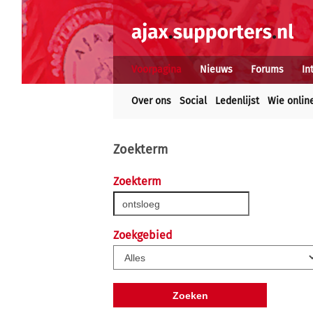
Voorpagina
Nieuws
Forums
In
Over ons
Social
Ledenlijst
Wie onlin
Zoekterm
Zoekterm
Zoekgebied