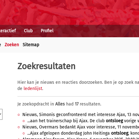
teractief
Club
Profiel
e
Zoeken
Sitemap
Zoekresultaten
Hier kan je nieuws en reacties doorzoeken. Ben je op zoek na
de
ledenlijst
.
Je zoekopdracht in
Alles
had
17
resultaten.
Nieuws, Simonis geconfronteerd met interesse Ajax, 13 no
...aan het trainerschap bij Ajax. De club
ontsloeg
vorige w
Nieuws, Overmars bedankt Ajax voor interesse, 11 novembe
...Ajax afgelopen donderdag John Heitinga
ontsloeg
, kon