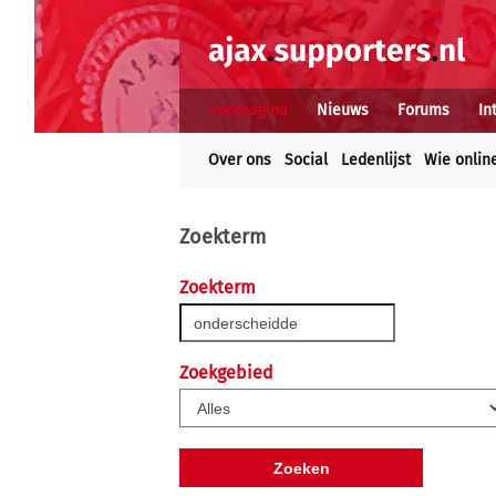
Voorpagina
Nieuws
Forums
In
Over ons
Social
Ledenlijst
Wie onlin
Zoekterm
Zoekterm
Zoekgebied