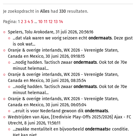
Je zoekopdracht in
Alles
had
330
resultaten.
Pagina: 1
2
3
4
5
...
10
11
12
13
14
Spelers, Tolu Arokodare, 31 juli 2026, 20:56:16
...dat vlak waren we vorig seizoen echt
ondermaats
. Deze gast
is ook wat...
Oranje & overige interlands, WK 2026 - Verenigde Staten,
Canada en Mexico, 30 juni 2026, 09:18:15
...nodig hadden. Tactisch zwaar
ondermaats
. Ook tot de 70e
minuut helemaal...
Oranje & overige interlands, WK 2026 - Verenigde Staten,
Canada en Mexico, 30 juni 2026, 08:35:54
...nodig hadden. Tactisch zwaar
ondermaats
. Ook tot de 70e
minuut helemaal...
Oranje & overige interlands, WK 2026 - Verenigde Staten,
Canada en Mexico, 30 juni 2026, 06:05:04
...eruit is voor Nederland gewoon dik
ondermaats
.
Wedstrijden van Ajax, [Eredivisie Play-Offs 2025/2026] Ajax - FC
Utrecht, 8 juni 2026, 11:56:11
...zwakke mentaliteit en bijvoorbeeld
ondermaats
e conditie.
Het kan niet...