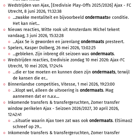
Wedstrijden van Ajax, [Eredivisie Play-Offs 2025/2026] Ajax - FC
Utrecht, 8 juni 2026, 11:32:38
...zwakke mentaliteit en bijvoorbeeld
ondermaats
e conditie.
Het kan niet...
Nieuws reacties, Witte rook uit Amsterdam: Míchel tekent
vandaag, 3 juni 2026, 15:32:28
...Ajax 5e is geworden en jarenlang
ondermaats
presteert.
Spelers, Kasper Dolberg, 26 mei 2026, 13:02:25
...gebleken. Zijn inbreng dit seizoen was
ondermaats
.
Wedstrijden reacties, Eredivisie zondag 10 mei 2026: Ajax-FC
Utrecht, 10 mei 2026, 17:24:14
...die er toe moeten en kunnen doen zijn
ondermaats
, terwijl
de kansen die er...
Binnenlandse competities, Vitesse, 1 mei 2026, 19:23:00
...klopt wel, alleen de uitvoering is
ondermaats
. Mag
aannemen dat er n.a.v....
Inkomende transfers & transfergeruchten, Zomer transfer
window perikelen Ajax - Seizoen 2026/2027, 30 april 2026,
12:42:41
...situatie waarin Ajax toen zat was ook
ondermaats
. ElSimao2
schreef op 29...
Inkomende transfers & transfergeruchten, Zomer transfer