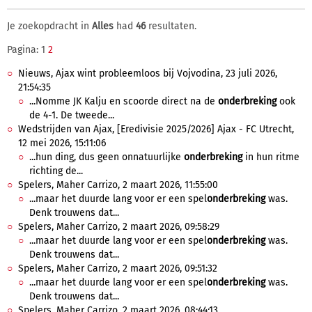
Je zoekopdracht in
Alles
had
46
resultaten.
Pagina: 1
2
Nieuws, Ajax wint probleemloos bij Vojvodina, 23 juli 2026,
21:54:35
...Nomme JK Kalju en scoorde direct na de
onderbreking
ook
de 4-1. De tweede...
Wedstrijden van Ajax, [Eredivisie 2025/2026] Ajax - FC Utrecht,
12 mei 2026, 15:11:06
...hun ding, dus geen onnatuurlijke
onderbreking
in hun ritme
richting de...
Spelers, Maher Carrizo, 2 maart 2026, 11:55:00
...maar het duurde lang voor er een spel
onderbreking
was.
Denk trouwens dat...
Spelers, Maher Carrizo, 2 maart 2026, 09:58:29
...maar het duurde lang voor er een spel
onderbreking
was.
Denk trouwens dat...
Spelers, Maher Carrizo, 2 maart 2026, 09:51:32
...maar het duurde lang voor er een spel
onderbreking
was.
Denk trouwens dat...
Spelers, Maher Carrizo, 2 maart 2026, 08:44:13