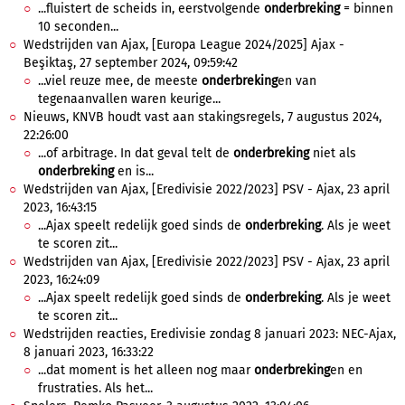
...fluistert de scheids in, eerstvolgende
onderbreking
= binnen
10 seconden...
Wedstrijden van Ajax, [Europa League 2024/2025] Ajax -
Beşiktaş, 27 september 2024, 09:59:42
...viel reuze mee, de meeste
onderbreking
en van
tegenaanvallen waren keurige...
Nieuws, KNVB houdt vast aan stakingsregels, 7 augustus 2024,
22:26:00
...of arbitrage. In dat geval telt de
onderbreking
niet als
onderbreking
en is...
Wedstrijden van Ajax, [Eredivisie 2022/2023] PSV - Ajax, 23 april
2023, 16:43:15
...Ajax speelt redelijk goed sinds de
onderbreking
. Als je weet
te scoren zit...
Wedstrijden van Ajax, [Eredivisie 2022/2023] PSV - Ajax, 23 april
2023, 16:24:09
...Ajax speelt redelijk goed sinds de
onderbreking
. Als je weet
te scoren zit...
Wedstrijden reacties, Eredivisie zondag 8 januari 2023: NEC-Ajax,
8 januari 2023, 16:33:22
...dat moment is het alleen nog maar
onderbreking
en en
frustraties. Als het...