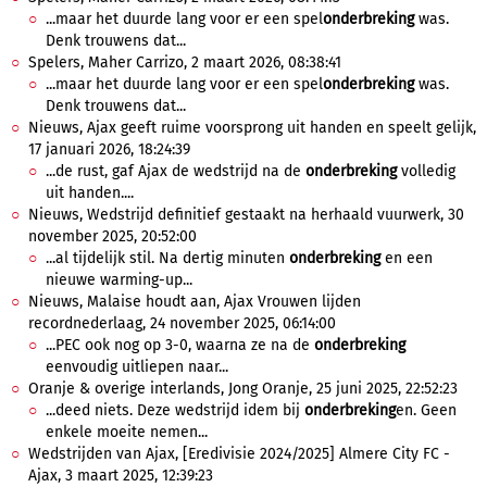
...maar het duurde lang voor er een spel
onderbreking
was.
Denk trouwens dat...
Spelers, Maher Carrizo, 2 maart 2026, 08:38:41
...maar het duurde lang voor er een spel
onderbreking
was.
Denk trouwens dat...
Nieuws, Ajax geeft ruime voorsprong uit handen en speelt gelijk,
17 januari 2026, 18:24:39
...de rust, gaf Ajax de wedstrijd na de
onderbreking
volledig
uit handen....
Nieuws, Wedstrijd definitief gestaakt na herhaald vuurwerk, 30
november 2025, 20:52:00
...al tijdelijk stil. Na dertig minuten
onderbreking
en een
nieuwe warming-up...
Nieuws, Malaise houdt aan, Ajax Vrouwen lijden
recordnederlaag, 24 november 2025, 06:14:00
...PEC ook nog op 3-0, waarna ze na de
onderbreking
eenvoudig uitliepen naar...
Oranje & overige interlands, Jong Oranje, 25 juni 2025, 22:52:23
...deed niets. Deze wedstrijd idem bij
onderbreking
en. Geen
enkele moeite nemen...
Wedstrijden van Ajax, [Eredivisie 2024/2025] Almere City FC -
Ajax, 3 maart 2025, 12:39:23