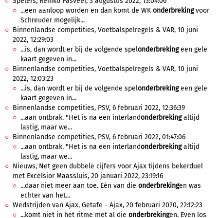
Spelers, Remko Pasveer, 3 augustus 2022, 13:04:06
...een aanloop worden en dan komt de WK
onderbreking
voor
Schreuder mogelijk...
Binnenlandse competities, Voetbalspelregels & VAR, 10 juni
2022, 12:29:03
...is, dan wordt er bij de volgende spel
onderbreking
een gele
kaart gegeven in...
Binnenlandse competities, Voetbalspelregels & VAR, 10 juni
2022, 12:03:23
...is, dan wordt er bij de volgende spel
onderbreking
een gele
kaart gegeven in...
Binnenlandse competities, PSV, 6 februari 2022, 12:36:39
...aan ontbrak. "Het is na een interland
onderbreking
altijd
lastig, maar we...
Binnenlandse competities, PSV, 6 februari 2022, 01:47:06
...aan ontbrak. "Het is na een interland
onderbreking
altijd
lastig, maar we...
Nieuws, Net geen dubbele cijfers voor Ajax tijdens bekerduel
met Excelsior Maassluis, 20 januari 2022, 23:19:16
...daar niet meer aan toe. Eén van die
onderbreking
en was
echter van het...
Wedstrijden van Ajax, Getafe - Ajax, 20 februari 2020, 22:12:23
...komt niet in het ritme met al die
onderbreking
en. Even los