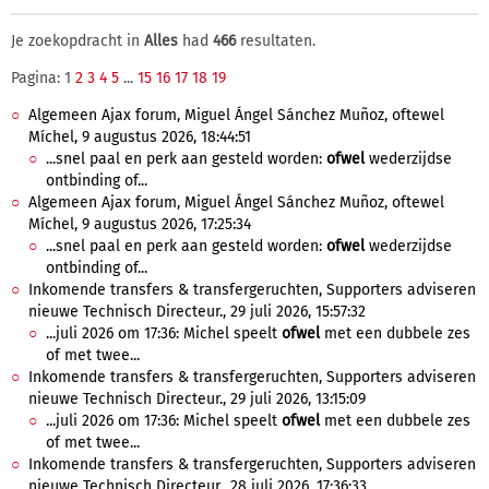
Je zoekopdracht in
Alles
had
466
resultaten.
Pagina: 1
2
3
4
5
...
15
16
17
18
19
Algemeen Ajax forum, Miguel Ángel Sánchez Muñoz, oftewel
Míchel, 9 augustus 2026, 18:44:51
...snel paal en perk aan gesteld worden:
ofwel
wederzijdse
ontbinding of...
Algemeen Ajax forum, Miguel Ángel Sánchez Muñoz, oftewel
Míchel, 9 augustus 2026, 17:25:34
...snel paal en perk aan gesteld worden:
ofwel
wederzijdse
ontbinding of...
Inkomende transfers & transfergeruchten, Supporters adviseren
nieuwe Technisch Directeur., 29 juli 2026, 15:57:32
...juli 2026 om 17:36: Michel speelt
ofwel
met een dubbele zes
of met twee...
Inkomende transfers & transfergeruchten, Supporters adviseren
nieuwe Technisch Directeur., 29 juli 2026, 13:15:09
...juli 2026 om 17:36: Michel speelt
ofwel
met een dubbele zes
of met twee...
Inkomende transfers & transfergeruchten, Supporters adviseren
nieuwe Technisch Directeur., 28 juli 2026, 17:36:33