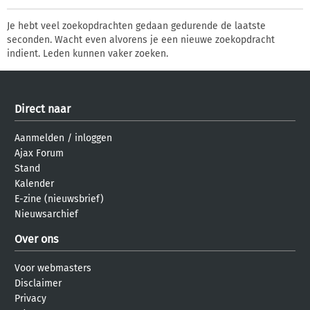
Je hebt veel zoekopdrachten gedaan gedurende de laatste
seconden. Wacht even alvorens je een nieuwe zoekopdracht
indient. Leden kunnen vaker zoeken.
Direct naar
Aanmelden
/
inloggen
Ajax Forum
Stand
Kalender
E-zine (nieuwsbrief)
Nieuwsarchief
Over ons
Voor webmasters
Disclaimer
Privacy