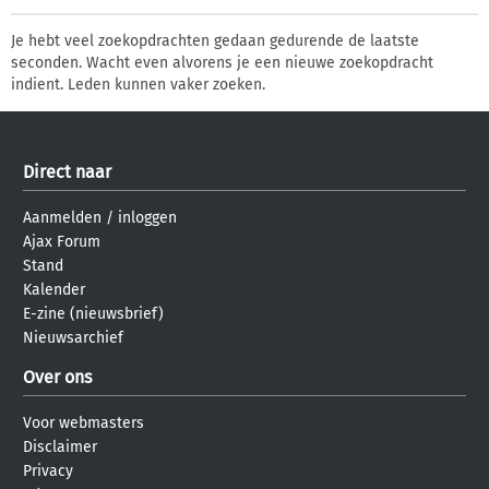
Je hebt veel zoekopdrachten gedaan gedurende de laatste
seconden. Wacht even alvorens je een nieuwe zoekopdracht
indient. Leden kunnen vaker zoeken.
Direct naar
Aanmelden
/
inloggen
Ajax Forum
Stand
Kalender
E-zine (nieuwsbrief)
Nieuwsarchief
Over ons
Voor webmasters
Disclaimer
Privacy