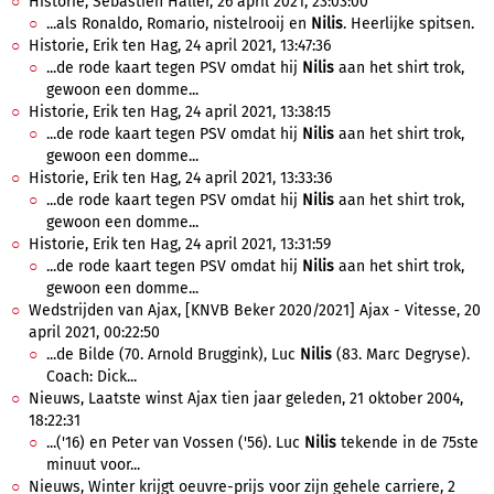
Historie, Sébastien Haller, 26 april 2021, 23:03:00
...als Ronaldo, Romario, nistelrooij en
Nilis
. Heerlijke spitsen.
Historie, Erik ten Hag, 24 april 2021, 13:47:36
...de rode kaart tegen PSV omdat hij
Nilis
aan het shirt trok,
gewoon een domme...
Historie, Erik ten Hag, 24 april 2021, 13:38:15
...de rode kaart tegen PSV omdat hij
Nilis
aan het shirt trok,
gewoon een domme...
Historie, Erik ten Hag, 24 april 2021, 13:33:36
...de rode kaart tegen PSV omdat hij
Nilis
aan het shirt trok,
gewoon een domme...
Historie, Erik ten Hag, 24 april 2021, 13:31:59
...de rode kaart tegen PSV omdat hij
Nilis
aan het shirt trok,
gewoon een domme...
Wedstrijden van Ajax, [KNVB Beker 2020/2021] Ajax - Vitesse, 20
april 2021, 00:22:50
...de Bilde (70. Arnold Bruggink), Luc
Nilis
(83. Marc Degryse).
Coach: Dick...
Nieuws, Laatste winst Ajax tien jaar geleden, 21 oktober 2004,
18:22:31
...('16) en Peter van Vossen ('56). Luc
Nilis
tekende in de 75ste
minuut voor...
Nieuws, Winter krijgt oeuvre-prijs voor zijn gehele carriere, 2