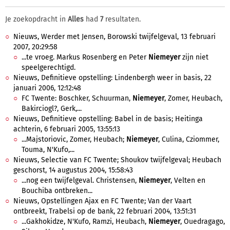
Je zoekopdracht in
Alles
had
7
resultaten.
Nieuws, Werder met Jensen, Borowski twijfelgeval, 13 februari
2007, 20:29:58
...te vroeg. Markus Rosenberg en Peter
Niemeyer
zijn niet
speelgerechtigd.
Nieuws, Definitieve opstelling: Lindenbergh weer in basis, 22
januari 2006, 12:12:48
FC Twente: Boschker, Schuurman,
Niemeyer
, Zomer, Heubach,
Bakirciogl?, Gerk,...
Nieuws, Definitieve opstelling: Babel in de basis; Heitinga
achterin, 6 februari 2005, 13:55:13
...Majstoriovic, Zomer, Heubach;
Niemeyer
, Culina, Cziommer,
Touma, N'Kufo,...
Nieuws, Selectie van FC Twente; Shoukov twijfelgeval; Heubach
geschorst, 14 augustus 2004, 15:58:43
...nog een twijfelgeval. Christensen,
Niemeyer
, Velten en
Bouchiba ontbreken...
Nieuws, Opstellingen Ajax en FC Twente; Van der Vaart
ontbreekt, Trabelsi op de bank, 22 februari 2004, 13:51:31
...Gakhokidze, N'Kufo, Ramzi, Heubach,
Niemeyer
, Ouedragago,