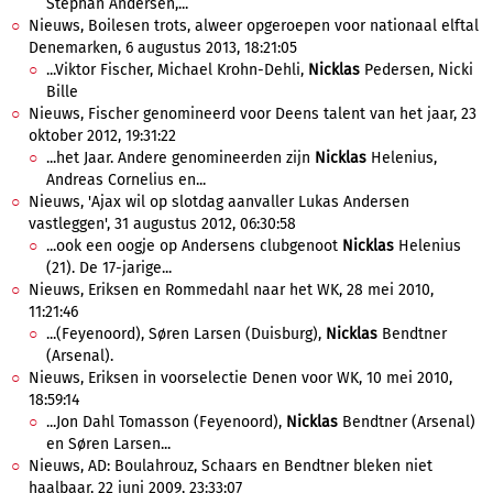
Stephan Andersen,...
Nieuws, Boilesen trots, alweer opgeroepen voor nationaal elftal
Denemarken, 6 augustus 2013, 18:21:05
...Viktor Fischer, Michael Krohn-Dehli,
Nicklas
Pedersen, Nicki
Bille
Nieuws, Fischer genomineerd voor Deens talent van het jaar, 23
oktober 2012, 19:31:22
...het Jaar. Andere genomineerden zijn
Nicklas
Helenius,
Andreas Cornelius en...
Nieuws, 'Ajax wil op slotdag aanvaller Lukas Andersen
vastleggen', 31 augustus 2012, 06:30:58
...ook een oogje op Andersens clubgenoot
Nicklas
Helenius
(21). De 17-jarige...
Nieuws, Eriksen en Rommedahl naar het WK, 28 mei 2010,
11:21:46
...(Feyenoord), Søren Larsen (Duisburg),
Nicklas
Bendtner
(Arsenal).
Nieuws, Eriksen in voorselectie Denen voor WK, 10 mei 2010,
18:59:14
...Jon Dahl Tomasson (Feyenoord),
Nicklas
Bendtner (Arsenal)
en Søren Larsen...
Nieuws, AD: Boulahrouz, Schaars en Bendtner bleken niet
haalbaar, 22 juni 2009, 23:33:07