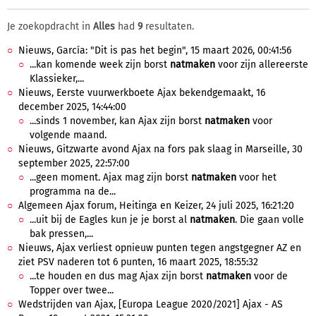
Je zoekopdracht in
Alles
had
9
resultaten.
Nieuws, García: "Dit is pas het begin", 15 maart 2026, 00:41:56
...kan komende week zijn borst
natmaken
voor zijn allereerste
Klassieker,...
Nieuws, Eerste vuurwerkboete Ajax bekendgemaakt, 16
december 2025, 14:44:00
...sinds 1 november, kan Ajax zijn borst
natmaken
voor
volgende maand.
Nieuws, Gitzwarte avond Ajax na fors pak slaag in Marseille, 30
september 2025, 22:57:00
...geen moment. Ajax mag zijn borst
natmaken
voor het
programma na de...
Algemeen Ajax forum, Heitinga en Keizer, 24 juli 2025, 16:21:20
...uit bij de Eagles kun je je borst al
natmaken
. Die gaan volle
bak pressen,...
Nieuws, Ajax verliest opnieuw punten tegen angstgegner AZ en
ziet PSV naderen tot 6 punten, 16 maart 2025, 18:55:32
...te houden en dus mag Ajax zijn borst
natmaken
voor de
Topper over twee...
Wedstrijden van Ajax, [Europa League 2020/2021] Ajax - AS